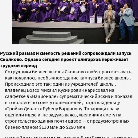
Русский размах и смелость решений сопровождали запуск
Сколково. Однако сегодня проект олигархов переживает
трудный период
Сотрудники бизнес-школы Сколково любят рассказывать,
как появилось необычное здание кампуса бизнес-школы.
Происходило это так: один из учредителей школы,
владелец Bosco Михаил Куснирович нарисовал на
салфетке в «Национале» супрематический эскиз и показал
его коллеге по совету попечителей, тогда владельцу
«Тройки Диалог» Рубену Варданяну. Товарищи сразу
оценили идею и, не задумываясь, увеличили смету на
строительство здания почти вдвое — с предусмотренных
бизнес-планом $130 млн до $250 млн.
Русский размах и смелость решений свойственны истории