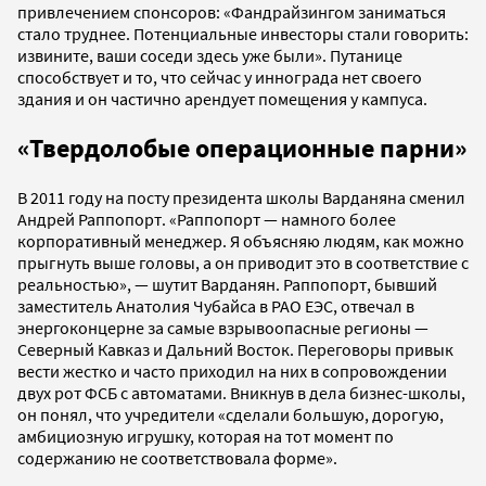
привлечением спонсоров: «Фандрайзингом заниматься
стало труднее. Потенциальные инвесторы стали говорить:
извините, ваши соседи здесь уже были». Путанице
способствует и то, что сейчас у иннограда нет своего
здания и он частично арендует помещения у кампуса.
«Твердолобые операционные парни»
В 2011 году на посту президента школы Варданяна сменил
Андрей Раппопорт. «Раппопорт — намного более
корпоративный менеджер. Я объясняю людям, как можно
прыгнуть выше головы, а он приводит это в соответствие с
реальностью», — шутит Варданян. Раппопорт, бывший
заместитель Анатолия Чубайса в РАО ЕЭС, отвечал в
энергоконцерне за самые взрывоопасные регионы —
Северный Кавказ и Дальний Восток. Переговоры привык
вести жестко и часто приходил на них в сопровождении
двух рот ФСБ с автоматами. Вникнув в дела бизнес-школы,
он понял, что учредители «сделали большую, дорогую,
амбициозную игрушку, которая на тот момент по
содержанию не соответствовала форме».