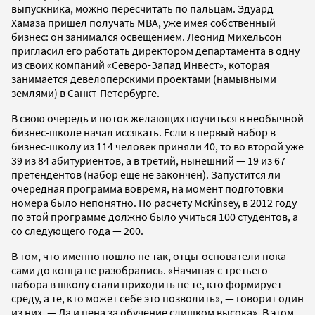
выпускника, можно пересчитать по пальцам. Эдуард
Хамаза пришел получать МBА, уже имея собственный
бизнес: он занимался освещением. Леонид Михельсон
пригласил его работать директором департамента в одну
из своих компаний «Северо-Запад Инвест», которая
занимается девелоперскими проектами (намывными
землями) в Санкт-Петербурге.
В свою очередь и поток желающих поучиться в необычной
бизнес-школе начал иссякать. Если в первый набор в
бизнес-школу из 114 человек приняли 40, то во второй уже
39 из 84 абитуриентов, а в третий, нынешний — 19 из 67
претендентов (набор еще не закончен). Запустится ли
очередная программа вовремя, на момент подготовки
номера было непонятно. По расчету McKinsey, в 2012 году
по этой программе должно было учиться 100 студентов, а
со следующего года — 200.
В том, что именно пошло не так, отцы-основатели пока
сами до конца не разобрались. «Начиная с третьего
набора в школу стали приходить не те, кто формирует
среду, а те, кто может себе это позволить», — говорит один
из них. — Да и цена за обучение слишком высока». В этом