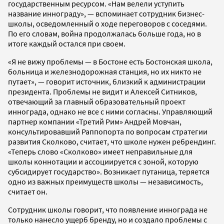
государственным ресурсом. «Нам велели уступить
название иннограду», — вспоминает сотрудник бизнес-
школы, осведомленный о ходе переговоров с соседями.
По его словам, война продолжалась больше года, но в
итоге каждый остался при своем.
«Я не вижу проблемы — в Бостоне есть Бостонская школа,
больница и железнодорожная станция, но их никто не
путает», — говорит источник, близкий к администрации
президента. Проблемы не видит и Алексей Ситников,
отвечающий за главный образовательный проект
иннограда, однако не все с ними согласны. Управляющий
партнер компании «Третий Рим» Андрей Мовчан,
консультировавший Раппопорта по вопросам стратегии
развития Сколково, считает, что школе нужен ребрендинг.
«Теперь слово «Сколково» имеет неправильные для
школы коннотации и ассоциируется с зоной, которую
субсидирует государство». Возникает путаница, теряется
одно из важных преимуществ школы — независимость,
считает он.
Сотрудник школы говорит, что появление иннограда не
только нанесло ущерб бренду, но и создало проблемы с