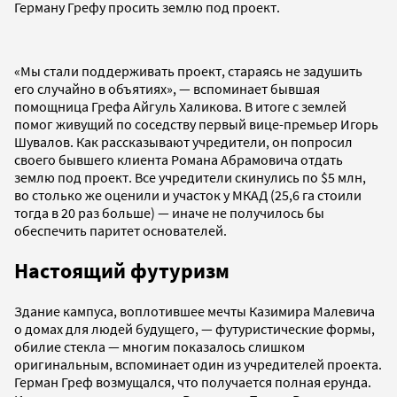
Герману Грефу просить землю под проект.
«Мы стали поддерживать проект, стараясь не задушить
его случайно в объятиях», — вспоминает бывшая
помощница Грефа Айгуль Халикова. В итоге с землей
помог живущий по соседству первый вице-премьер Игорь
Шувалов. Как рассказывают учредители, он попросил
своего бывшего клиента Романа Абрамовича отдать
землю под проект. Все учредители скинулись по $5 млн,
во столько же оценили и участок у МКАД (25,6 га стоили
тогда в 20 раз больше) — иначе не получилось бы
обеспечить паритет основателей.
Настоящий футуризм
Здание кампуса, воплотившее мечты Казимира Малевича
о домах для людей будущего, — футуристические формы,
обилие стекла — многим показалось слишком
оригинальным, вспоминает один из учредителей проекта.
Герман Греф возмущался, что получается полная ерунда.