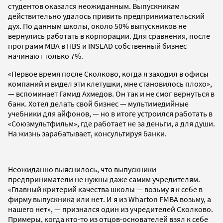
студентов оказался неожиданным. Выпускникам
действительно удалось привить предпринимательский
дух. По данным школы, около 50% выпускников не
вернулись работать в корпорации. Для сравнения, после
программ MBA в HBS и INSEAD собственный бизнес
начинают только 7%.
«Первое время после Сколково, когда я заходил в офисы
компаний и видел эти клетушки, мне становилось плохо»,
— вспоминает Гамид Ахмедов. Он так и не смог вернуться в
банк. Хотел делать свой бизнес — мультимедийные
учебники для айфонов, — но в итоге устроился работать в
«Союзмультфильм», где работает не за деньги, а для души.
На жизнь зарабатывает, консультируя банки.
Неожиданно выяснилось, что выпускники-
предприниматели не нужны даже самим учредителям.
«Главный критерий качества школы — возьму я к себе в
фирму выпускника или нет. И я из Wharton FMBA возьму, а
нашего нет», — признался один из учредителей Сколково.
Примеры, когда кто-то из отцов-основателей взял к себе