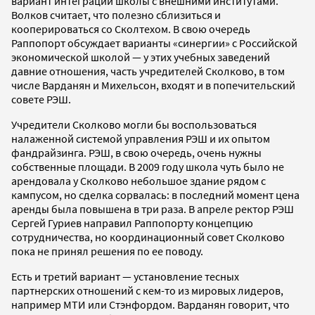
вариант интеграции школы с внешними институтами.
Волков считает, что полезно сблизиться и
кооперироваться со Сколтехом. В свою очередь
Раппопорт обсуждает варианты «синергии» с Российской
экономической школой — у этих учебных заведений
давние отношения, часть учредителей Сколково, в том
числе Варданян и Михельсон, входят и в попечительский
совете РЭШ.
Учредители Сколково могли бы воспользоваться
налаженной системой управления РЭШ и их опытом
фандрайзинга. РЭШ, в свою очередь, очень нужны
собственные площади. В 2009 году школа чуть было не
арендовала у Сколково небольшое здание рядом с
кампусом, но сделка сорвалась: в последний момент цена
аренды была повышена в три раза. В апреле ректор РЭШ
Сергей Гуриев направил Раппопорту концепцию
сотрудничества, но координационный совет Сколково
пока не принял решения по ее поводу.
Есть и третий вариант — установление тесных
партнерских отношений с кем-то из мировых лидеров,
например МТИ или Стэнфордом. Варданян говорит, что