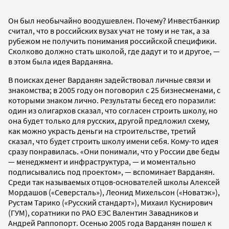
Он был необычайно воодушевлен. Почему? Инвестбанкир
считал, что в российских вузах учат не тому и не так, а за
рубежом не получить понимания российской специфики.
Сколково должно стать школой, где дадут и то и другое, —
в этом была идея Варданяна.
В поисках денег Варданян задействовал личные связи и
знакомства; в 2005 году он поговорил с 25 бизнесменами, с
которыми знаком лично. Результаты бесед его поразили:
один из олигархов сказал, что согласен строить школу, но
она будет только для русских, другой предложил схему,
как можно украсть деньги на строительстве, третий
сказал, что будет строить школу имени себя. Кому-то идея
сразу понравилась. «Они понимали, что у России две беды
— менеджмент и инфраструктура, — и моментально
подписывались под проектом», — вспоминает Варданян.
Среди так называемых отцов-основателей школы Алексей
Мордашов («Северсталь»), Леонид Михельсон («Новатэк»),
Рустам Тарико («Русский cтандарт»), Михаил Куснирович
(ГУМ), соратники по РАО ЕЭС Валентин Завадников и
Андрей Раппопорт. Осенью 2005 года Варданян пошел к