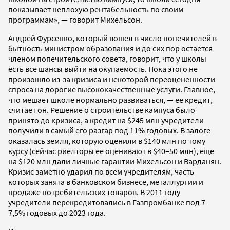
показывает неплохую рентабельность по своим
программам», — говорит Михельсон.
Андрей Фурсенко, который вошел в число попечителей в
бытность министром образования и до сих пор остается
членом попечительского совета, говорит, что у школы
есть все шансы выйти на окупаемость. Пока этого не
произошло из-за кризиса и некоторой переоцененности
спроса на дорогие высококачественные услуги. Главное,
что мешает школе нормально развиваться, — ее кредит,
считает он. Решение о строительстве кампуса было
принято до кризиса, а кредит на $245 млн учредители
получили в самый его разгар под 11% годовых. В залоге
оказалась земля, которую оценили в $140 млн по тому
курсу (сейчас риелторы ее оценивают в $40–50 млн), еще
на $120 млн дали личные гарантии Михельсон и Варданян.
Кризис заметно ударил по всем учредителям, часть
которых занята в банковском бизнесе, металлургии и
продаже потребительских товаров. В 2011 году
учредители перекредитовались в Газпромбанке под 7–
7,5% годовых до 2023 года.