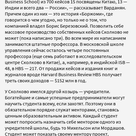
Business School) из 700 кейсов 15 посвящены Китаю, 13 —
Индии и всего два — России», — рассказывает Варданян.
Причем один из них — это история «Боржоми», где
говорится о чем угодно, но только не о том, что
компанией владел Борис Березовский. Позволить себе
массовое производство собственных кейсов Сколково не
может (пока написано три). Во всем мире их написанием
занимаются штатные профессора. В московской школе
управления сейчас осталось четыре постоянных
профессора (еще семь работают в исследовательском
центре Сколково в Китае), а, например, в индийской ISB —
48, в HBS — 217. От продажи кейсов и издания книг и
журналов вроде Harvard Business Review HBS получает
треть своих доходов — $152 млн в год.
У Сколково имелся другой козырь — учредители.
Богатейшие и самые успешные предприниматели могут
научить студента всему, если захотят. Поэтому они в
обязательном порядке служат менторами, становясь
ценным образовательным активом. Каждый студент
может попросить назначить себе ментором одного из
учредителей школы, будь то Михельсон или Мордашов.
Студент может показать своему ментору проект,