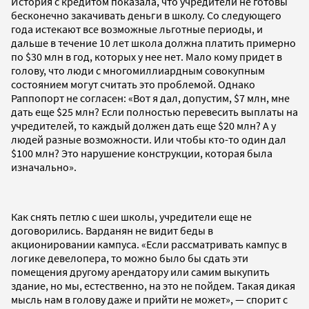
История с кредитом показала, что учредители не готовы
бесконечно закачивать деньги в школу. Со следующего
года истекают все возможные льготные периоды, и
дальше в течение 10 лет школа должна платить примерно
по $30 млн в год, которых у нее нет. Мало кому придет в
голову, что люди с многомиллиардным совокупным
состоянием могут считать это проблемой. Однако
Раппопорт не согласен: «Вот я дал, допустим, $7 млн, мне
дать еще $25 млн? Если полностью перевесить выплаты на
учредителей, то каждый должен дать еще $20 млн? А у
людей разные возможности. Или чтобы кто-то один дал
$100 млн? Это нарушение конструкции, которая была
изначально».
Как снять петлю с шеи школы, учредители еще не
договорились. Варданян не видит беды в
акционировании кампуса. «Если рассматривать кампус в
логике девелопера, то можно было бы сдать эти
помещения другому арендатору или самим выкупить
здание, но мы, естественно, на это не пойдем. Такая дикая
мысль нам в голову даже и прийти не может», — спорит с