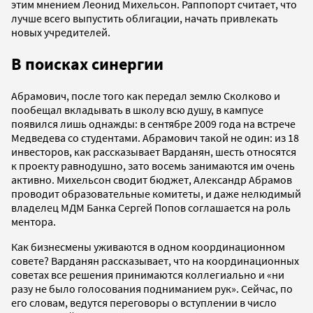
этим мнением Леонид Михельсон. Раппопорт считает, что
лучше всего выпустить облигации, начать привлекать
новых учредителей.
В поисках синергии
Абрамович, после того как передал землю Сколково и
пообещал вкладывать в школу всю душу, в кампусе
появился лишь однажды: в сентябре 2009 года на встрече
Медведева со студентами. Абрамович такой не один: из 18
инвесторов, как рассказывает Варданян, шесть относятся
к проекту равнодушно, зато восемь занимаются им очень
активно. Михельсон сводит бюджет, Александр Абрамов
проводит образовательные комитеты, и даже нелюдимый
владелец МДМ Банка Сергей Попов соглашается на роль
ментора.
Как бизнесмены уживаются в одном координационном
совете? Варданян рассказывает, что на координационных
советах все решения принимаются коллегиально и «ни
разу не было голосования подниманием рук». Сейчас, по
его словам, ведутся переговоры о вступлении в число