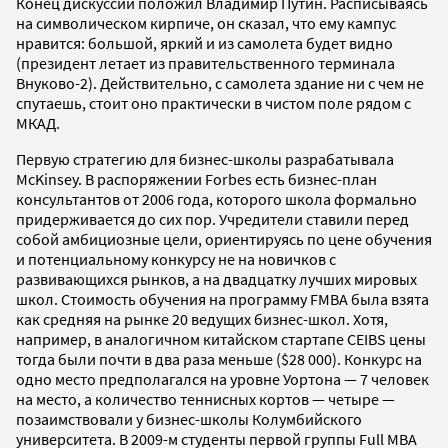
Конец дискуссии положил Владимир Путин. Расписываясь
на символическом кирпиче, он сказал, что ему кампус
нравится: большой, яркий и из самолета будет видно
(президент летает из правительственного терминала
Внуково-2). Действительно, с самолета здание ни с чем не
спутаешь, стоит оно практически в чистом поле рядом с
МКАД.
Первую стратегию для бизнес-школы разрабатывала
McKinsey. В распоряжении Forbes есть бизнес-план
консультантов от 2006 года, которого школа формально
придерживается до сих пор. Учредители ставили перед
собой амбициозные цели, ориентируясь по цене обучения
и потенциальному конкурсу не на новичков с
развивающихся рынков, а на двадцатку лучших мировых
школ. Стоимость обучения на программу FMBA была взята
как средняя на рынке 20 ведущих бизнес-школ. Хотя,
например, в аналогичном китайском стартапе CEIBS цены
тогда были почти в два раза меньше ($28 000). Конкурс на
одно место предполагался на уровне Уортона — 7 человек
на место, а количество теннисных кортов — четыре —
позаимствовали у бизнес-школы Колумбийского
университета. В 2009-м студенты первой группы Full MBA