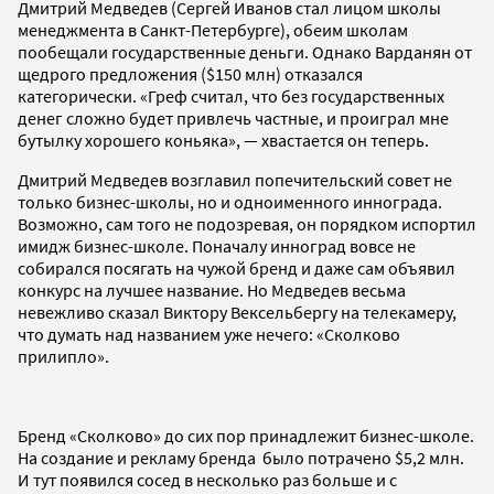
Дмитрий Медведев (Сергей Иванов стал лицом школы
менеджмента в Санкт-Петербурге), обеим школам
пообещали государственные деньги. Однако Варданян от
щедрого предложения ($150 млн) отказался
категорически. «Греф считал, что без государственных
денег сложно будет привлечь частные, и проиграл мне
бутылку хорошего коньяка», — хвастается он теперь.
Дмитрий Медведев возглавил попечительский совет не
только бизнес-школы, но и одноименного иннограда.
Возможно, сам того не подозревая, он порядком испортил
имидж бизнес-школе. Поначалу инноград вовсе не
собирался посягать на чужой бренд и даже сам объявил
конкурс на лучшее название. Но Медведев весьма
невежливо сказал Виктору Вексельбергу на телекамеру,
что думать над названием уже нечего: «Сколково
прилипло».
Бренд «Сколково» до сих пор принадлежит бизнес-школе.
На создание и рекламу бренда было потрачено $5,2 млн.
И тут появился сосед в несколько раз больше и с