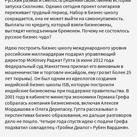
запуска Сколково. Однако сегодня проект олигархов
переживает трудный период. Набор в бизнес-школу
сокращается, она не может выйти на самоокупаемость.
Выплаты по кредиту, который взяли бизнесмены,
выглядят неподъемным бременем. Почему не состоялось
русское бизнес-чудо?
Идею построить бизнес-школу международного уровня
российским миллиардерам подарил управляющий
директор McKinsey Раджат Гупта (в июне 2012 года
Федеральный суд Манхэттена признал его виновным в
мошенничестве и торговле инсайдом, ему грозит более 25
лет тюрьмы). Он был одним из идеологов создания
индийской бизнес-школы ISB, которую построили
индийские бизнесмены при поддержке правительства. В
2001 году в кабинете министра экономики Германа Грефа
собралась компания бизнесменов, включая Алексея
Мордашова и Олега Дерипаску. Гупта рассказывал о
перспективах бизнес-образования, но дальше разговоров
дело не пошло. Четыре года спустя идею с подачи Грефа
подхватил совладелец «Тройки Диалог» Рубен Варданян.