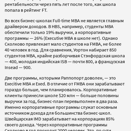
рентабельности через пять лет после того, как школа
попала в рейтинг FT.
Во всех бизнес-школах Full-time MBA не является главным
драйвером доходов. В HBS, например, студенты MBA
обеспечили только 19% выручки, а корпоративные
программы — 26% (Executive MBA в школе нет). Однако
Сколково привлекает мало студентов на FMBA, не более
40 человек в год. Для сравнения, Уортон набирает 850
студентов MBA, крайне разборчивая Стэнфордская школа
— 400, молодая индийская ISB — почти 800, а французская
Insead — 900.
Две программы, которыми Раппопорт доволен, — это
Execitive MBA и Exed. В отличие от FMBA они зарабатывают
гораздо больше, чем планировалось. Корпоративные
клиенты принесли школе $20 млн — больше половины
выручки за год, бизнес-план перевыполнен в два раза.
Именно корпоративные программы служат основным
источником дохода для большинства бизнес-школ.
Швейцарская IMD зарабатывает на корпорациях 85%
своего дохода. Через корпоративные программы
Сколково в год проходит 2000 человек. Это, по сути,