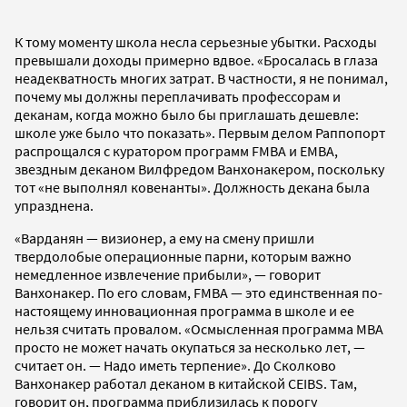
К тому моменту школа несла серьезные убытки. Расходы
превышали доходы примерно вдвое. «Бросалась в глаза
неадекватность многих затрат. В частности, я не понимал,
почему мы должны переплачивать профессорам и
деканам, когда можно было бы приглашать дешевле:
школе уже было что показать». Первым делом Раппопорт
распрощался с куратором программ FMBA и EMBA,
звездным деканом Вилфредом Ванхонакером, поскольку
тот «не выполнял ковенанты». Должность декана была
упразднена.
«Варданян — визионер, а ему на смену пришли
твердолобые операционные парни, которым важно
немедленное извлечение прибыли», — говорит
Ванхонакер. По его словам, FMBA — это единственная по-
настоящему инновационная программа в школе и ее
нельзя считать провалом. «Осмысленная программа MBA
просто не может начать окупаться за несколько лет, —
считает он. — Надо иметь терпение». До Сколково
Ванхонакер работал деканом в китайской CEIBS. Там,
говорит он, программа приблизилась к порогу