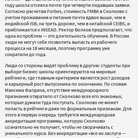
году школа отсеяла почти три четверти подавших заявки.
Согласно расчетам Forbes, стоимость FMBA в Сколково с
учетом проживания и питания почти вдвое выше, чем в
индийской ISB, на треть дороже, чем в китайской CEIBS, и
приближается к INSEAD. Ректор Волков предполагает, что
одна из проблем — это длительность обучения. В России
люди не могут себе позволить выпасть из рабочего
процесса на 18 месяцев, поэтому программу уже
сократили до года.
Люди со стороны видят проблему в другом: студенты при
выборе бизнес-школы ориентируются на мировые
рейтинги, где главным критерием является рост доходов
и карьерный рост выпускника по окончании. По словам
Максима Фалдина, отсутствие международного
признания отвратило от Сколково всех его знакомых,
которые думали туда поступать. Сколково не может
попасть в рейтинги даже по формальным признакам. Для
этого в первую очередь требуется международная
аккредитация программы, которую Сколково
сознательно не получает, чтобы не сворачивать с
уникального курса. Без аккредитации «все их заслуги —