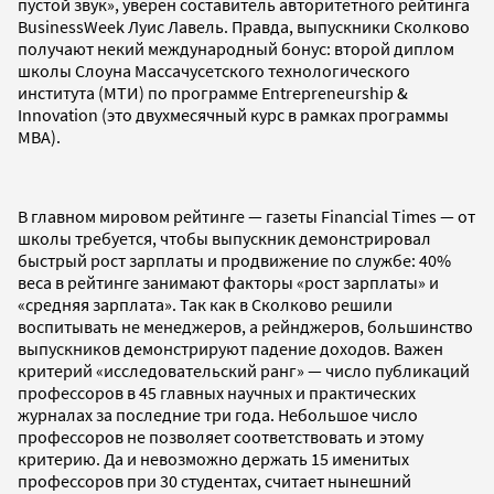
пустой звук», уверен составитель авторитетного рейтинга
BusinessWeek Луис Лавель. Правда, выпускники Сколково
получают некий международный бонус: второй диплом
школы Слоуна Массачусетского технологического
института (МТИ) по программе Entrepreneurship &
Innovation (это двухмесячный курс в рамках программы
MBA).
В главном мировом рейтинге — газеты Financial Times — от
школы требуется, чтобы выпускник демонстрировал
быстрый рост зарплаты и продвижение по службе: 40%
веса в рейтинге занимают факторы «рост зарплаты» и
«средняя зарплата». Так как в Сколково решили
воспитывать не менеджеров, а рейнджеров, большинство
выпускников демонстрируют падение доходов. Важен
критерий «исследовательский ранг» — число публикаций
профессоров в 45 главных научных и практических
журналах за последние три года. Небольшое число
профессоров не позволяет соответствовать и этому
критерию. Да и невозможно держать 15 именитых
профессоров при 30 студентах, считает нынешний