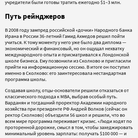
учредители были готовы тратить ежегодно $1–3 млн.
Путь рейнджеров
В 2008 году зампред российской «дочки» Народного банка
Ирана в России 36-летний Гамид Ахмедов решил пойти
учиться. К тому моменту у него уже было два диплома —
экономический и финансовый, но он ощущал нехватку
международного опыта и присматривался к Лондонской
школе бизнеса. Ему позвонили из Сколково и пригласили
прийти на информационную сессию. В итоге он поступил
именно в Сколково: его заинтересовала нестандартная
программа школы.
Создавая школу, отцы-основатели решили отказаться от
классического подхода к MBA, выбрав особый путь.
Варданян и тогдашний проректор Академии народного
хозяйства при президенте РФ Андрей Волков (сейчас он
ректор Сколково) объездили 56 школ и решили, что во
всем мире программа переживает кризис. «Люди ходят по
проторенной дорожке, смысл в том, чтобы захеджировать
минимальный уровень зарплаты: получать $100 000 — и