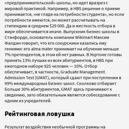
«предпринимательской» школы, но идет вразрез с
мировой практикой. Например, в HBS решение о приеме
принимается, «не глядя на потребности студента», но если
потребности имеются, он может рассчитывать на
стипендию в среднем $29 000. Да и жесткость отбора в
мире обеспечивается иначе. Выпускник бизнес-школы в
Стэнфорде, основатель компании Wikimart Максим
Фалдин говорит, что его сокурсники казались ему
гениями: его alma mater принимает на обучение меньше
7% претендентов, в этом ей нет равных. В Уортоне готовы
принять 13% лучших из всех абитуриентов, в HBS при
ежегодном наборе 925 человек — 10%. Отбор
обеспечивает, в частности, Graduate Management
Admission Test (GMAT), который сдают при поступлении в
99% международных бизнес-школ. Сколково отбирает
больше 30% абитуриентов, GMAT здесь принимают к
сведению, зато обязательным является собеседование с
одним из учредителей.
Рейтинговая ловушка
Результат воздействия необычной программы на