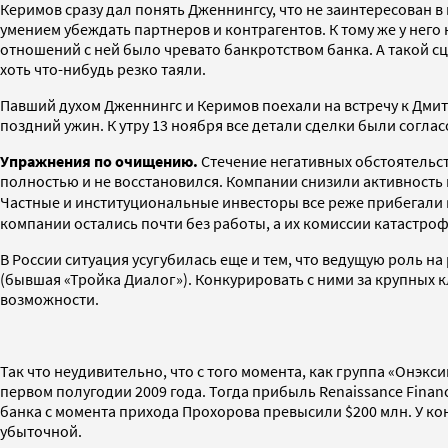
Керимов сразу дал понять Дженнингсу, что не заинтересован 
умением убеждать партнеров и контрагентов. К тому же у нег
отношений с ней было чревато банкротством банка. А такой сц
хоть что-нибудь резко таяли.
Павший духом Дженнингс и Керимов поехали на встречу к Дми
поздний ужин. К утру 13 ноября все детали сделки были согла
Упражнения по очищению.
Стечение негативных обстоятельс
полностью и не восстановился. Компании снизили активность
Частные и институциональные инвесторы все реже прибегали
компании остались почти без работы, а их комиссии катастро
В России ситуация усугубилась еще и тем, что ведущую роль н
(бывшая «Тройка Диалог»). Конкурировать с ними за крупных
возможности.
Так что неудивительно, что с того момента, как группа «Онэкс
первом полугодии 2009 года. Тогда прибыль Renaissance Financ
банка с момента прихода Прохорова превысили $200 млн. У ко
убыточной.