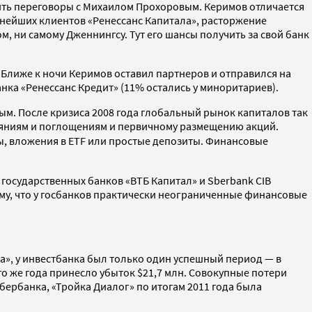
вить переговоры с Михаилом Прохоровым. Керимов отличается
упнейших клиентов «Ренессанс Капитала», расторжение
, ни самому Дженнингсу. Тут его шансы получить за свой банк
 Ближе к ночи Керимов оставил партнеров и отправился на
анка «Ренессанс Кредит» (11% остались у миноритариев).
ым. После кризиса 2008 года глобальный рынок капиталов так
лияниям и поглощениям и первичному размещению акций.
, вложения в ETF или простые депозиты. Финансовые
 государственных банков «ВТБ Капитал» и Sberbank CIB
ому, что у госбанков практически неограниченные финансовые
ала», у инвестбанка был только один успешный период — в
ого же года принесло убыток $21,7 млн. Совокупные потери
бербанка, «Тройка Диалог» по итогам 2011 года была