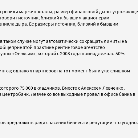
су» грозили маржин-коллы, размер финансовой дыры угрожающе
— говорит источник, близкий к бывшим акционерам
озникла дыра. Ее размеры источник, близкий к бывшим
 в таком случае могут автоматически сокращать лимиты на
о общепринятой практике рейтинговое агентство
руппы «Онэксим», которой с 2008 года принадлежало 50%
нгса; однако у партнеров на тот момент были уже слишком
оторого 75 000 вкладчиков. Вместе с Алексеем Левченко,
 Центробанк. Левченко все выходные провел в офисе банка в
ов предложить ради спасения бизнеса и репутации что угодно.