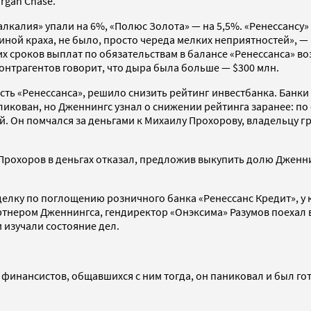
rgan Chase.
ралкалия» упали на 6%, «Полюс Золота» — на 5,5%. «Ренессан
иной краха, не было, просто череда мелких неприятностей», 
их сроков выплат по обязательствам в балансе «Ренессанса» в
контрагентов говорит, что дыра была больше — $300 млн.
сть «Ренессанса», решило снизить рейтинг инвестбанка. Банки
бликован, но Дженнингс узнал о снижении рейтинга заранее: п
й. Он помчался за деньгами к Михаилу Прохорову, владельцу г
Прохоров в деньгах отказал, предложив выкупить долю Дженни
елку по поглощению розничного банка «Ренессанс Кредит», у к
тнером Дженнингса, гендиректор «Онэксима» Разумов поехал в
 изучали состояние дел.
финансистов, общавшихся с ним тогда, он паниковал и был гот
.