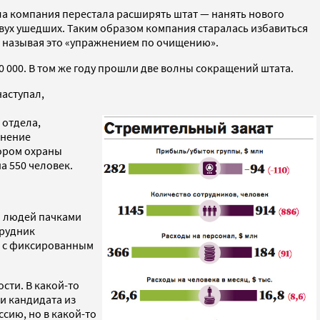
ала компания перестала расширять штат — нанять нового
вух ушедших. Таким образом компания старалась избавиться
 называя это «упражнением по очищению».
 000. В том же году прошли две волны сокращений штата.
наступал,
 отдела,
ьнение
зором охраны
а 550 человек.
я людей пачками
трудник
ми с фиксированным
сти. В какой-то
и кандидата из
сию, но в какой-то