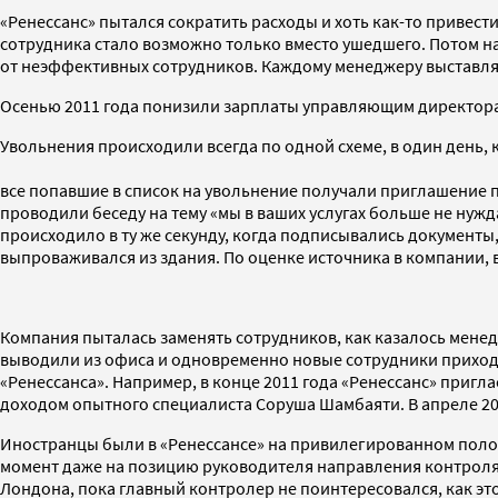
«Ренессанс» пытался сократить расходы и хоть как-то привес
сотрудника стало возможно только вместо ушедшего. Потом на
от неэффективных сотрудников. Каждому менеджеру выставля
Осенью 2011 года понизили зарплаты управляющим директорам,
Увольнения происходили всегда по одной схеме, в один день, 
все попавшие в список на увольнение получали приглашение по
проводили беседу на тему «мы в ваших услугах больше не нуж
происходило в ту же секунду, когда подписывались документы
выпроваживался из здания. По оценке источника в компании, вс
Компания пыталась заменять сотрудников, как казалось менед
выводили из офиса и одновременно новые сотрудники приход
«Ренессанса». Например, в конце 2011 года «Ренессанс» приг
доходом опытного специалиста Соруша Шамбаяти. В апреле 2012
Иностранцы были в «Ренессансе» на привилегированном поло
момент даже на позицию руководителя направления контроля
Лондона, пока главный контролер не поинтересовался, как это