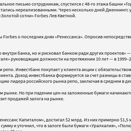
льное письмо сотрудникам, спустился с 48-го этажа башни «Го
стались нереализованными. Через несколько дней Дженнингс у
«Золотой сотни» Forbes Лев Кветной.
ы Forbes о последних днях «Ренессанса». Опросив непосредств
о внутри банка, но и рисковал банком ради других проектов» —
але» руководящие должности на протяжении 10 лет — в 1999–20
репо. Инвестбанк покупает у клиента акции с обязательством 
лиента. Доход инвестбанка формируется за счет разницы в став
цию лидера российского рынка репо, заключая в среднем в ден
ем рынке. Но при падении цен на заложенные бумаги начинают
зит продажей залога на рынке.
енессанс Капиталом», достигал $2 млрд. Из них примерно $1,5
сумму и уточнил, что в залоге были бумаги «Уралкалия», «Пол