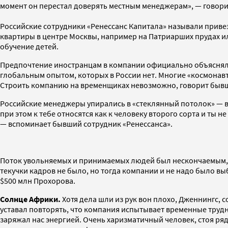
момент он перестал доверять местным менеджерам», — говори
Российские сотрудники «Ренессанс Капитала» называли приве
квартиры в центре Москвы, например на Патриарших прудах ил
обучение детей.
Предпочтение иностранцам в компании официально объясняли т
глобальным опытом, которых в России нет. Многие «космонавты
Строить компанию на временщиках невозможно, говорит бывш
Российские менеджеры упирались в «стеклянный потолок» — во
при этом к тебе относятся как к человеку второго сорта и ты 
— вспоминает бывший сотрудник «Ренессанса».
Поток увольняемых и принимаемых людей был нескончаемым, вн
текучки кадров не было, но тогда компании и не надо было вы
$500 млн Прохорова.
Солнце Африки.
Хотя дела шли из рук вон плохо, Дженнингс, 
уставал повторять, что компания испытывает временные труд
заряжал нас энергией. Очень харизматичный человек, стоя ряд