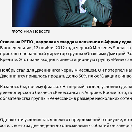
Фото РИА Новости
Ставка на РЕПО, кадровая чехарда и вложения в Африку едва
В понедельник, 12 ноября 2012 года черный Mercedes S-класс
приехал генеральный директор группы «Онэксим» Дмитрий Раз
Кредит». Этот банк входил в инвестиционную группу «Ренесса
Ноябрь стал для Дженнингса черным месяцем. Он потерпел нас
Дженнингсу пришлось продать долю 50% плюс ½ акции в инвест
Казалось бы, почему фиаско? На первый взгляд, условия сде
девелоперского бизнеса «Ренессанса» в Африке. Кроме того, п
обязательства группы «Ренессанс» в размере нескольких соте
Однако эти условия так далеки от предложений о покупке, кот
хотел: всего за две недели до описываемых событий он заверял