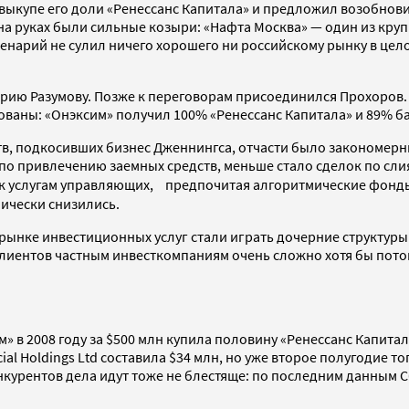
в выкупе его доли «Ренессанс Капитала» и предложил возобно
о на руках были сильные козыри: «Нафта Москва» — один из кр
енарий не сулил ничего хорошего ни российскому рынку в целом
трию Разумову. Позже к переговорам присоединился Прохоров.
сованы: «Онэксим» получил 100% «Ренессанс Капитала» и 89% б
тв, подкосивших бизнес Дженнингса, отчасти было закономерн
 по привлечению заемных средств, меньше стало сделок по с
 к услугам управляющих, предпочитая алгоритмические фонды
фически снизились.
а рынке инвестиционных услуг стали играть дочерние структуры
 клиентов частным инвесткомпаниям очень сложно хотя бы пот
им» в 2008 году за $500 млн купила половину «Ренессанс Капит
ial Holdings Ltd составила $34 млн, но уже второе полугодие т
нкурентов дела идут тоже не блестяще: по последним данным С