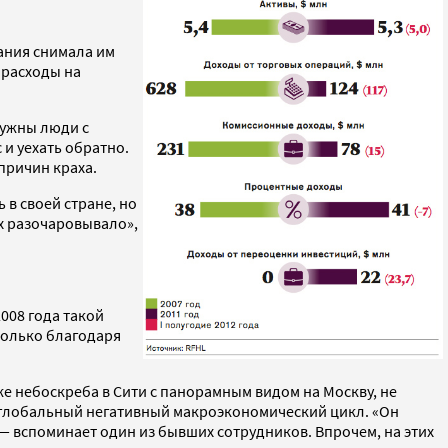
ания снимала им
 расходы на
нужны люди с
и уехать обратно.
причин краха.
в своей стране, но
их разочаровывало»,
008 года такой
 только благодаря
аже небоскреба в Сити с панорамным видом на Москву, не
я глобальный негативный макроэкономический цикл. «Он
 — вспоминает один из бывших сотрудников. Впрочем, на этих