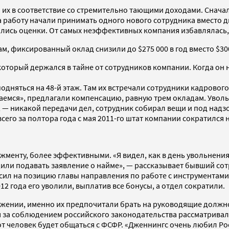
ти их в соответствие со стремительно тающими доходами. Снач
 работу начали принимать одного нового сотрудника вместо д
лись оценки. От самых неэффективных компания избавлялась,
 фиксированный оклад снизили до $275 000 в год вместо $300
который держался в тайне от сотрудников компании. Когда он 
дняться на 48-й этаж. Там их встречали сотрудники кадрового
даемся», предлагали компенсацию, равную трем окладам. Увол
, — никакой передачи дел, сотрудник собирал вещи и под над
его за полтора года с мая 2011-го штат компании сократился н
жменту, более эффективными. «Я видел, как в день увольнени
или подавать заявление о найме», — рассказывает бывший со
ласил на позицию главы направления по работе с инструмента
 года его уволили, выплатив все бонусы, а отдел сократили.
жении, именно их предпочитали брать на руководящие должно
 за соблюдением российского законодательства рассматривал
т человек будет общаться с ФСФР. «Дженнингс очень любил Рос