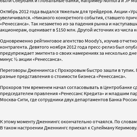
были Сбербанк и глобальные банки, например Nomura и JP Mo
Октябрь 2012 года выдался тяжелым для трейдеров. Акции «У
увеличивался. «Никакого конкретного события, ставшего прич
«Ренессанса». Так незаметно из-за падения рынка и наступавш
акционерам, оценивает в $150 млн. Другой источник из числа 
Одновременно рейтинговое агентство Moody’s, изучив отчетно
контрагента. Девятого ноября 2012 года пресс-релиз был опу
предупреждает эмитента о своих намерениях за несколько дне
минус ½ акции «Ренессанса».
Переговоры Дженнингса с Прохоровым быстро зашли в тупик. 
разные представления о стоимости бизнеса «Ренессанса».
Прохоров тем временем начал согласовывать в Центробанке сд
председателем правления «Ренессанс Кредита» и младшим пар
Москва-Сити, где сотрудники двух департаментов Банка России
К этому моменту Дженнингс окончательно отчаялся. По словам 
В таком настроении Дженнингс приехал к Сулейману Керимову