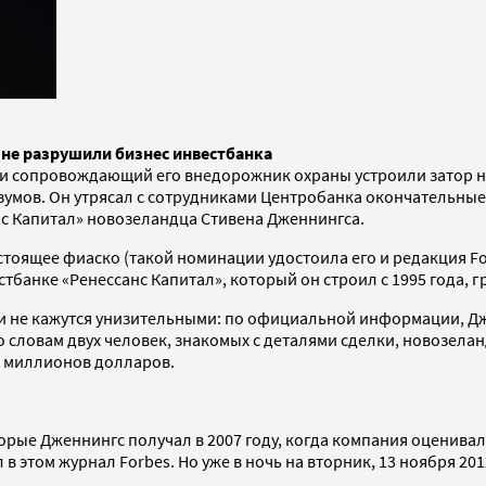
 не разрушили бизнес инвестбанка
а и сопровождающий его внедорожник охраны устроили затор н
умов. Он утрясал с сотрудниками Центробанка окончательные 
нс Капитал» новозеландца Стивена Дженнингса.
тоящее фиаско (такой номинации удостоила его и редакция Fo
банке «Ренессанс Капитал», который он строил с 1995 года, 
лки не кажутся унизительными: по официальной информации, Д
о словам двух человек, знакомых с деталями сделки, новозелан
н миллионов долларов.
орые Дженнингс получал в 2007 году, когда компания оценивала
 в этом журнал Forbes. Но уже в ночь на вторник, 13 ноября 20