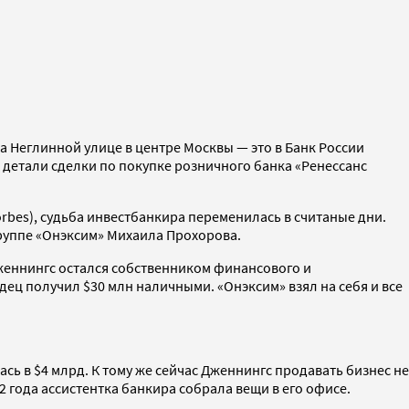
а Неглинной улице в центре Москвы — это в Банк России
детали сделки по покупке розничного банка «Ренессанс
rbes), судьба инвестбанкира переменилась в считаные дни.
группе «Онэксим» Михаила Прохорова.
женнингс остался собственником финансового и
дец получил $30 млн наличными. «Онэксим» взял на себя и все
сь в $4 млрд. К тому же сейчас Дженнингс продавать бизнес не
12 года ассистентка банкира собрала вещи в его офисе.