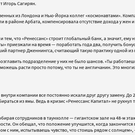
т Игорь Сагирян.
зенных из Лондона и Нью-Йорка коллег «космонавтами». Комп
и в районе Арбата, компенсировала отсутствие дохода у жен и
ем, что «Ренессанс» строит глобальный банк, а значит, ему 
» приезжали на время — поработать года два, получить бонус 
ий партнер Дженнингса, считающий такую практику одной из 
зглавить подразделение у них не было шансов. «Ты работаешь 
не можешь расти просто потому, что ты не англичанин. Это мног
утри компании все постоянно искали друг другу замену. До 2
бираться из ямы. Ведь в кризис «Ренессанс Капитал» не рухнул
собирая сотрудников в таунхолле — гигантском зале на 48-м эт
ности. Он обещал, что положение улучшится, когда закончитс
ом с ним, испытываешь чувство, что стоишь рядом с солнцем»,