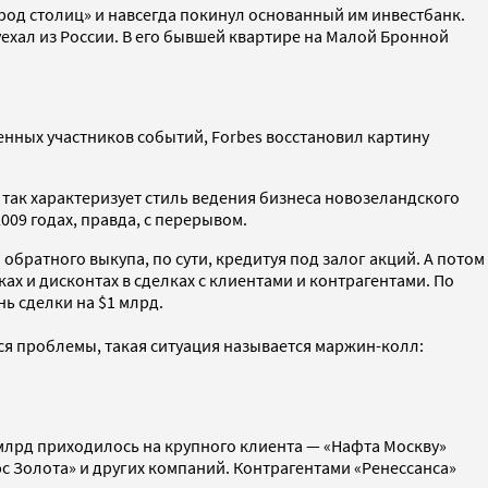
род столиц» и навсегда покинул основанный им инвестбанк.
ехал из России. В его бывшей квартире на Малой Бронной
енных участников событий, Forbes восстановил картину
 так характеризует стиль ведения бизнеса новозеландского
09 годах, правда, с перерывом.
обратного выкупа, по сути, кредитуя под залог акций. А потом
ках и дисконтах в сделках с клиентами и контрагентами. По
ь сделки на $1 млрд.
ся проблемы, такая ситуация называется маржин-колл:
 млрд приходилось на крупного клиента — «Нафта Москву»
юс Золота» и других компаний. Контрагентами «Ренессанса»