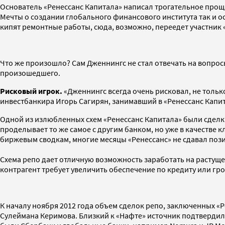
Основатель «Ренессанс Капитала» написал трогательное проща
Мечты о создании глобального финансового института так и о
кипят ремонтные работы, сюда, возможно, переедет участник 
Что же произошло? Сам Дженнингс не стал отвечать на вопрос
произошедшего.
Рисковый игрок.
«Дженнингс всегда очень рисковал, не тольк
инвестбанкира Игорь Сагирян, занимавший в «Ренессанс Капит
Одной из излюбленных схем «Ренессанс Капитала» были сделки 
проделывает то же самое с другим банком, но уже в качестве к
биржевым сводкам, многие месяцы «Ренессанс» не сдавал пози
Схема репо дает отличную возможность заработать на растущ
контрагент требует увеличить обеспечение по кредиту или гро
К началу ноября 2012 года объем сделок репо, заключенных «Р
Сулеймана Керимова. Близкий к «Нафте» источник подтвердил 