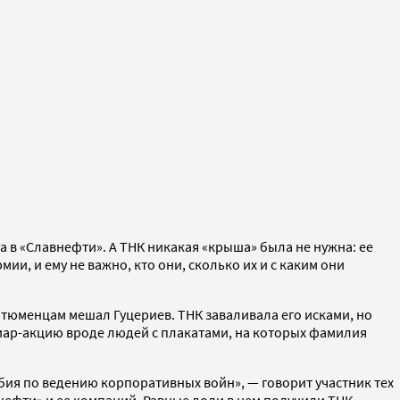
 в «Славнефти». А ТНК никакая «крыша» была не нужна: ее
и, и ему не важно, кто они, сколько их и с каким они
в тюменцам мешал Гуцериев. ТНК заваливала его исками, но
пиар-акцию вроде людей с плакатами, на которых фамилия
бия по ведению корпоративных войн», — говорит участник тех