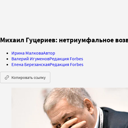
Михаил Гуцериев: нетриумфальное во
Ирина Малкова
Автор
Валерий Игуменов
Редакция Forbes
Елена Березанская
Редакция Forbes
Копировать ссылку