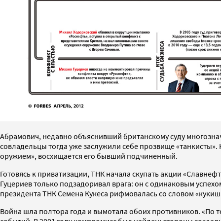
Абрамович, недавно объяснивший британскому суду многознач
совладельцы тогда уже заслужили себе прозвище «танкисты». Но
оружием», восхищается его бывший подчиненный.
Готовясь к приватизации, ТНК начала скупать акции «Славнефт
Гуцериев только подзадоривал врага: он с одинаковым успехо
президента ТНК Семена Кукеса рифмовалась со словом «кукиш
Война шла полтора года и вымотала обоих противников. «По т