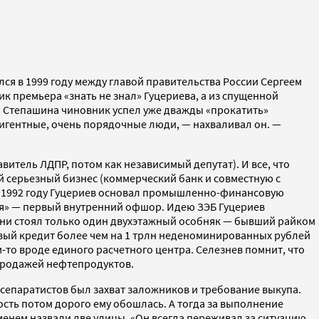
ялся в 1999 году между главой правительства России Сергеем
 премьера «знать не знал» Гуцериева, а из спущенной
а Степашина чиновник успел уже дважды «прокатить»
ллигентные, очень порядочные люди, — нахваливал он. —
итель ЛДПР, потом как независимый депутат). И все, что
ый серьезный бизнес (коммерческий банк и совместную с
 в 1992 году Гуцериев основал промышленно-финансовую
ия» — первый внутренний офшор. Идею ЗЭБ Гуцериев
рани стоял только один двухэтажный особняк — бывший райком
овый кредит более чем на 1 трлн неденоминированных рублей
м-то вроде единого расчетного центра. Селезнев помнит, что
 продажей нефтепродуктов.
сепаратистов был захват заложников и требование выкупа.
ность потом дорого ему обошлась. А тогда за выполнение
енем назвали две улицы. «Он всегда переживал за ситуацию