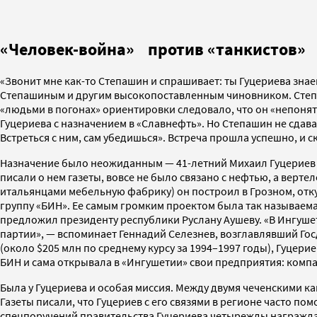
«Человек-война» против «танкистов»
«Звонит мне как-то Степашин и спрашивает: ты Гуцериева знаеш
Степашиным и другим высокопоставленным чиновником. Степаш
«людьми в погонах» ориентировки следовало, что он «непоня
Гуцериева с назначением в «Славнефть». Но Степашин не сдав
Встреться с ним, сам убедишься». Встреча прошла успешно, и
Назначение было неожиданным — 41-летний Михаил Гуцериев то
писали о нем газеты, вовсе не было связано с нефтью, а верт
итальянцами мебельную фабрику) он построил в Грозном, отк
группу «БИН». Ее самым громким проектом была так называем
предложил президенту республики Руслану Аушеву. «В Ингуше
партии», — вспоминает Геннадий Селезнев, возглавлявший Гос
(около $205 млн по среднему курсу за 1994–1997 годы), Гуцери
БИН и сама открывала в «Ингушетии» свои предприятия: комп
Была у Гуцериева и особая миссия. Между двумя чеченскими к
Газеты писали, что Гуцериев с его связями в регионе часто по
спецпоручений правительства Гуцериева четырежды награждал