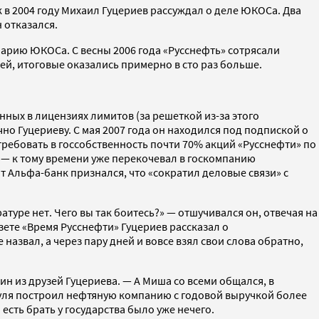
к в 2004 году Михаил Гуцериев рассуждал о деле ЮКОСа. Два
н отказался.
арию ЮКОСа. С весны 2006 года «Русснефть» сотрясали
ей, итоговые оказались примерно в сто раз больше.
ных в лицензиях лимитов (за решеткой из-за этого
о Гуцериеву. С мая 2007 года он находился под подпиской о
требовать в госсобственность почти 70% акций «Русснефти» по
 — к тому времени уже перекочевал в госкомпанию
 Альфа-банк признался, что «сократил деловые связи» с
туре нет. Чего вы так боитесь?» — отшучивался он, отвечая на
ете «Время Русснефти» Гуцериев рассказал о
 назвал, а через пару дней и вовсе взял свои слова обратно,
н из друзей Гуцериева. — А Миша со всеми общался, в
с нуля построил нефтяную компанию с годовой выручкой более
 есть брать у государства было уже нечего.