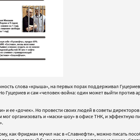
ность слова «крыша», на первых порах поддерживал Гуцериева
 Гуцериев и сам «человек-война: один может выйти против арми
и» и ее «дочек». Но провести своих людей в советы директоро
м мог организовать и «маски-шоу» в офисе ТНК, и эффектную 
».
ому, как Фридман мучил нас в «Славнефти», можно писать посо