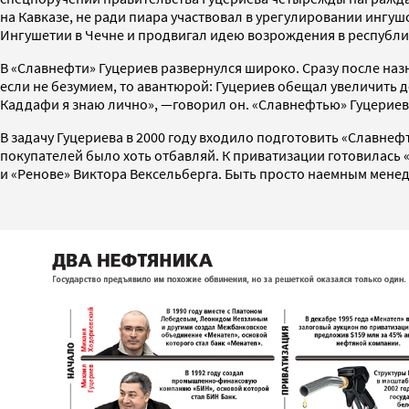
на Кавказе, не ради пиара участвовал в урегулировании ингу
Ингушетии в Чечне и продвигал идею возрождения в республ
В «Славнефти» Гуцериев развернулся широко. Сразу после назн
если не безумием, то авантюрой: Гуцериев обещал увеличить до
Каддафи я знаю лично», —говорил он. «Славнефтью» Гуцериев 
В задачу Гуцериева в 2000 году входило подготовить «Славне
покупателей было хоть отбавляй. К приватизации готовилас
и «Ренове» Виктора Вексельберга. Быть просто наемным менед