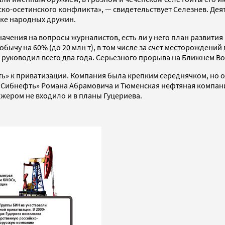
шско-осетинского конфликта», — свидетельствует Селезнев. Д
ике народных дружин.
ачения на вопросы журналистов, есть ли у него план развития
бычу на 60% (до 20 млн т), в том числе за счет месторождений 
руководил всего два года. Серьезного прорыва на Ближнем Во
фть» к приватизации. Компания была крепким середнячком, но 
ь «Сибнефть» Романа Абрамовича и Тюменская нефтяная компа
жером не входило и в планы Гуцериева.