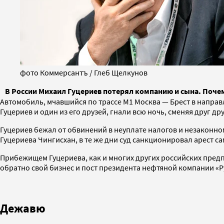
фото Коммерсантъ / Глеб Щелкунов
В России Михаил Гуцериев потерял компанию и сына. Почему
Автомобиль, мчавшийся по трассе М1 Москва — Брест в направ
Гуцериев и один из его друзей, гнали всю ночь, сменяя друг др
Гуцериев бежал от обвинений в неуплате налогов и незаконном
Гуцериева Чингисхан, в те же дни суд санкционировал арест с
Прибежищем Гуцериева, как и многих других российских предп
обратно свой бизнес и пост президента нефтяной компании «Ру
Дежавю