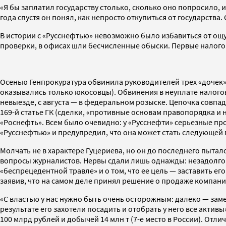
«Я бы заплатил государству столько, сколько оно попросило, 
года спустя он понял, как непросто откупиться от государства
В истории с «Русснефтью» невозможно было избавиться от ощ
проверки, в офисах шли бесчисленные обыски. Первые налогов
Осенью Генпрокуратура обвинила руководителей трех «дочек» «
оказывались только юкосовцы). Обвинения в неуплате налого
невыезде, с августа — в федеральном розыске. Цепочка совпад
169-й статье ГК (сделки, «противные основам правопорядка и
«Роснефть». Всем было очевидно: у «Русснефти» серьезные пр
«Русснефтью» и предупредил, что она может стать следующей 
Молчать не в характере Гуцериева, но он до последнего пыталс
вопросы журналистов. Нервы сдали лишь однажды: незадолго 
«беспрецедентной травле» и о том, что ее цель — заставить его
заявив, что на самом деле принял решение о продаже компани
«С властью у нас нужно быть очень осторожным: далеко — зам
результате его захотели посадить и отобрать у него все акти
100 млрд рублей и добычей 14 млн т (7-е место в России). Отли