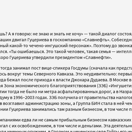
ь? А я говорю: не знаю и знать не хочу» — такой диалог состо
ин двигал Гуцериева в госкомпанию «Славнефть». Собеседник
тный какой-то чечено-ингушский персонаж». Поэтому до звонк
ался. «Ты ошибаешься. Это такой человек, такая семья — инте
 скоро Гуцериева утвердили президентом «Славнефти».
гда занимал пост вице-спикера Госдумы (сначала как представ
елось вокруг темы Северного Кавказа. Это неудивительно: перв
уда бежал после прихода к власти Джохара Дудаева. В Москве
ая Зона экономического благоприятствования (ЗЭБ) «Ингушет
тии тогда не было ни метра асфальтированных дорог, а в Наз
думу в 1996–2003 годах. ЗЭБ получила от правительства налог
ев возглавил администрацию зоны, а Группа БИН стала в ней че
ании Гуцериева занимались там разным бизнесом, в том числе
ампаниями едва ли не самым прибыльным бизнесом кавказских 
могал с их освобождением, в том числе и деньгами. Эта деятель
и именным оружием, в Грозном и чеченском селе Гойты его им