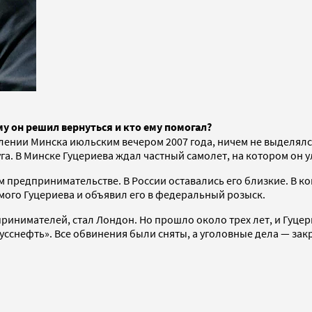
 он решил вернуться и кто ему помогал?
лении Минска июльским вечером 2007 года, ничем не выделялс
уга. В Минске Гуцериева ждал частный самолет, на котором он у
 предпринимательстве. В России оставались его близкие. В ко
амого Гуцериева и объявил его в федеральный розыск.
ринимателей, стал Лондон. Но прошло около трех лет, и Гуцер
сснефть». Все обвинения были сняты, а уголовные дела — закр