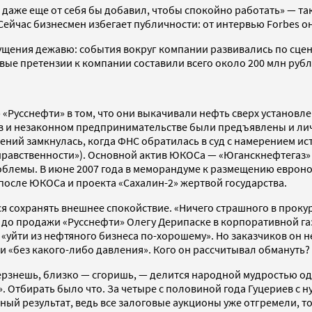
и даже еще от себя бы добавил, чтобы спокойно работать» — та
. Сейчас бизнесмен избегает публичности: от интервью Forbes о
ущения дежавю: события вокруг компании развивались по сцен
ые претензии к компании составили всего около 200 млн рубл
Русснефти» в том, что они выкачивали нефть сверх установлен
в и незаконном предпринимательстве были предъявлены и личн
ений замкнулась, когда ФНС обратилась в суд с намерением ис
 нравственности»). Основной актив ЮКОСа — «Юганскнефтегаз»
облемы. В июне 2007 года в меморандуме к размещению евронот
после ЮКОСа и проекта «Сахалин-2» жертвой государства.
я сохранять внешнее спокойствие. «Ничего страшного в прокура
до продажи «Русснефти» Олегу Дерипаске в корпоративной газ
 «уйти из нефтяного бизнеса по-хорошему». Но заказчиков он не
и «без какого-либо давления». Кого он рассчитывал обмануть?
ерзнешь, близко — сгоришь, — делится народной мудростью оди
вы». Отбирать было что. За четыре с половиной года Гуцериев 
чный результат, ведь все залоговые аукционы уже отгремели, то