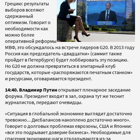
Грецию: результаты
выборов вселяют
сдержанный
оптимизм. Говорит о
необходимости как
можно более
оперативной реформы
МВФ, это обсуждалось на встрече лидеров G20. В 2013 году
Россия как председатель «двадцатки» (саммит также
пройдет в Петербурге) будет лоббировать эту позицию.
Но G20 не должна превратиться в элитарный клуб
государств, которые «распоряжаются печатным станком»
и ресурсами, оговаривается президент.
14:40. Владимир Путин
открывает пленарное заседание
форума. Президент входит в зал, охрана тут же теснит
журналистов, передают очевидцы.
«Ситуация в глобальной экономике выглядит достаточно
тревожно... Дисбалансов накоплено достаточно много».
Говорит о долговых проблемах еврозоны, США и Японии:
«все это подрывает доверие бизнеса». Необходимые для
спасения экономики шаги откладываются из-за