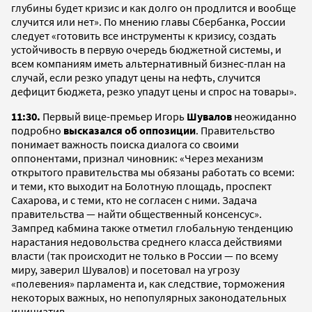
глубины будет кризис и как долго он продлится и вообще
случится или нет». По мнению главы Сбербанка, России
следует «готовить все инструменты к кризису, создать
устойчивость в первую очередь бюджетной системы, и
всем компаниям иметь альтернативный бизнес-план на
случай, если резко упадут цены на нефть, случится
дефицит бюджета, резко упадут цены и спрос на товары».
11:30.
Первый вице-премьер Игорь
Шувалов
неожиданно
подробно
высказался об оппозиции
. Правительство
понимает важность поиска диалога со своими
оппонентами, признал чиновник: «Через механизм
открытого правительства мы обязаны работать со всеми:
и теми, кто выходит на Болотную площадь, проспект
Сахарова, и с теми, кто не согласен с ними. Задача
правительства — найти общественный консенсус».
Зампред кабмина также отметил глобальную тенденцию
нарастания недовольства среднего класса действиями
власти (так происходит не только в России — по всему
миру, заверил Шувалов) и посетовал на угрозу
«полевения» парламента и, как следствие, торможения
некоторых важных, но непопулярных законодательных
инициатив.