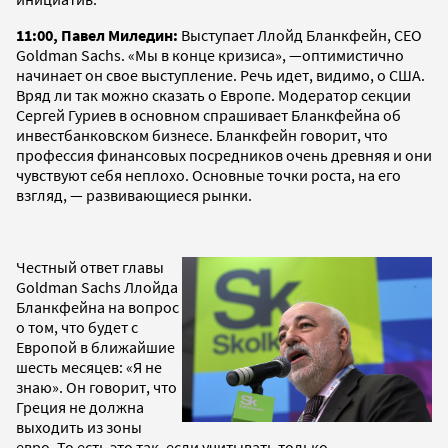
11:00, Павел Миледин:
Выступает Ллойд Бланкфейн, CEO
Goldman Sachs. «Мы в конце кризиса», —оптимистично
начинает он свое выступление. Речь идет, видимо, о США.
Вряд ли так можно сказать о Европе. Модератор секции
Сергей Гуриев в основном спрашивает Бланкфейна об
инвестбанковском бизнесе. Бланкфейн говорит, что
профессия финансовых посредников очень древняя и они
чувствуют себя неплохо. Основные точки роста, на его
взгляд, — развивающиеся рынки.
Честный ответ главы
Goldman Sachs Ллойда
Бланкфейна на вопрос
о том, что будет с
Европой в ближайшие
шесть месяцев: «Я не
знаю». Он говорит, что
Греция не должна
выходить из зоны
евро. То есть это так, если учитывать только