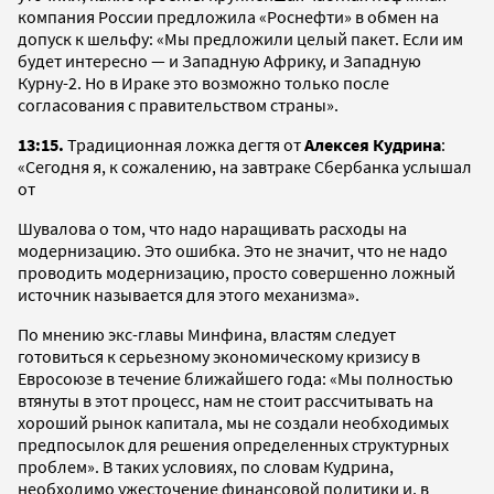
компания России предложила «Роснефти» в обмен на
допуск к шельфу: «Мы предложили целый пакет. Если им
будет интересно — и Западную Африку, и Западную
Курну-2. Но в Ираке это возможно только после
согласования с правительством страны».
13:15.
Традиционная ложка дегтя
от
Алексея Кудрина
:
«Сегодня я, к сожалению, на завтраке Сбербанка услышал
от
Шувалова о том, что надо наращивать расходы на
модернизацию. Это ошибка. Это не значит, что не надо
проводить модернизацию, просто совершенно ложный
источник называется для этого механизма».
По мнению экс-главы Минфина, властям следует
готовиться к серьезному экономическому кризису в
Евросоюзе в течение ближайшего года: «Мы полностью
втянуты в этот процесс, нам не стоит рассчитывать на
хороший рынок капитала, мы не создали необходимых
предпосылок для решения определенных структурных
проблем». В таких условиях, по словам Кудрина,
необходимо ужесточение финансовой политики и, в