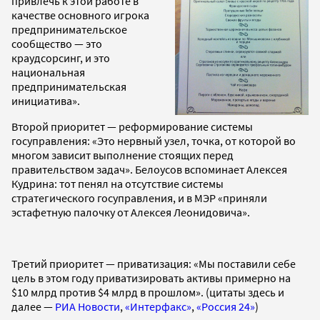
привлечь к этой работе в
качестве основного игрока
предпринимательское
сообщество — это
краудсорсинг, и это
национальная
предпринимательская
инициатива».
Второй приоритет — реформирование системы
госуправления: «Это нервный узел, точка, от которой во
многом зависит выполнение стоящих перед
правительством задач». Белоусов вспоминает Алексея
Кудрина: тот пенял на отсутствие системы
стратегического госуправления, и в МЭР «приняли
эстафетную палочку от Алексея Леонидовича».
Третий приоритет — приватизация: «Мы поставили себе
цель в этом году приватизировать активы примерно на
$10 млрд против $4 млрд в прошлом». (цитаты здесь и
далее —
РИА Новости
,
«Интерфакс»
,
«Россия 24»
)