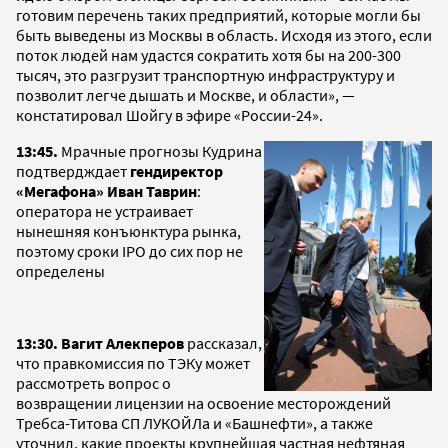
готовим перечень таких предприятий, которые могли бы
быть выведены из Москвы в область. Исходя из этого, если
поток людей нам удастся сократить хотя бы на 200-300
тысяч, это разгрузит транспортную инфраструктуру и
позволит легче дышать и Москве, и области», —
констатировал Шойгу в эфире «России-24».
13:45.
Мрачные прогнозы Кудрина
подтвердждает
гендиректор
«Мегафона» Иван Таврин
:
оператора не устраивает
нынешняя конъюнктура рынка,
поэтому сроки IPO до сих пор не
определены
13:30. Вагит Алекперов
рассказал,
что правкомиссия по ТЭКу может
рассмотреть вопрос о
возвращении лицензии на освоение месторождений
Требса-Титова СП ЛУКОЙЛа и «Башнефти», а также
уточнил, какие проекты крупнейшая частная нефтяная