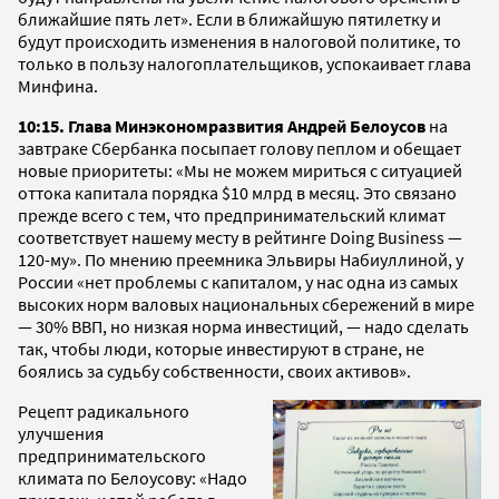
ближайшие пять лет». Если в ближайшую пятилетку и
будут происходить изменения в налоговой политике, то
только в пользу налогоплательщиков, успокаивает глава
Минфина.
10:15. Глава Минэкономразвития Андрей Белоусов
на
завтраке Сбербанка посыпает голову пеплом и обещает
новые приоритеты: «Мы не можем мириться с ситуацией
оттока капитала порядка $10 млрд в месяц. Это связано
прежде всего с тем, что предпринимательский климат
соответствует нашему месту в рейтинге Doing Business —
120-му». По мнению преемника Эльвиры Набиуллиной, у
России «нет проблемы с капиталом, у нас одна из самых
высоких норм валовых национальных сбережений в мире
— 30% ВВП, но низкая норма инвестиций, — надо сделать
так, чтобы люди, которые инвестируют в стране, не
боялись за судьбу собственности, своих активов».
Рецепт радикального
улучшения
предпринимательского
климата по Белоусову: «Надо