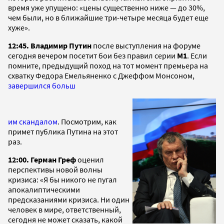
время уже упущено: «цены существенно ниже — до 30%,
чем были, но в ближайшие три-четыре месяца будет еще
хуже».
12:45. В
ладимир Путин
после выступления на форуме
сегодня вечером посетит бои без правил серии
M1
. Если
помните, предыдущий поход на тот момент премьера на
схватку Федора Емельяненко с Джеффом Монсоном,
завершился больш
им скандалом
. Посмотрим, как
примет публика Путина на этот
раз.
12:00. Герман Греф
оценил
перспективы новой волны
кризиса: «Я бы никого не пугал
апокалиптическими
предсказаниями кризиса. Ни один
человек в мире, ответственный,
сегодня не может сказать, какой