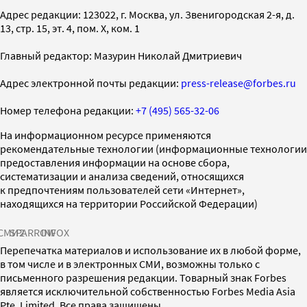
Адрес редакции: 123022, г. Москва, ул. Звенигородская 2-я, д.
13, стр. 15, эт. 4, пом. X, ком. 1
Главный редактор: Мазурин Николай Дмитриевич
Адрес электронной почты редакции:
press-release@forbes.ru
Номер телефона редакции:
+7 (495) 565-32-06
На информационном ресурсе применяются
рекомендательные технологии (информационные технологии
предоставления информации на основе сбора,
систематизации и анализа сведений, относящихся
к предпочтениям пользователей сети «Интернет»,
находящихся на территории Российской Федерации)
СМИ2
SPARROW
INFOX
Перепечатка материалов и использование их в любой форме,
в том числе и в электронных СМИ, возможны только с
письменного разрешения редакции. Товарный знак Forbes
является исключительной собственностью Forbes Media Asia
Pte. Limited. Все права защищены.