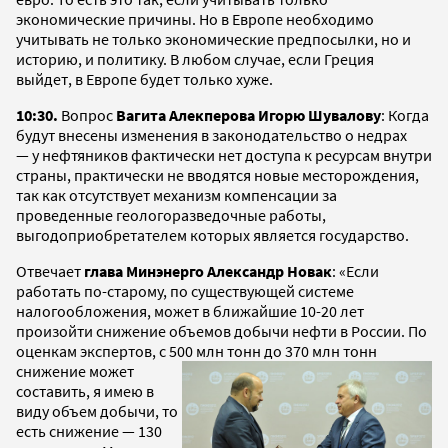
экономические причины. Но в Европе необходимо
учитывать не только экономические предпосылки, но и
историю, и политику. В любом случае, если Греция
выйдет, в Европе будет только хуже.
10:30.
Вопрос
Вагита Алекперова Игорю Шувалову
: Когда
будут внесены изменения в законодательство о недрах
— у нефтяников фактически нет доступа к ресурсам внутри
страны, практически не вводятся новые месторождения,
так как отсутствует механизм компенсации за
проведенные геологоразведочные работы,
выгодоприобретателем которых является государство.
Отвечает
глава Минэнерго Александр Новак
: «Если
работать по-старому, по существующей системе
налогообложения, может в ближайшие 10-20 лет
произойти снижение объемов добычи нефти в России. По
оценкам экспертов, с 500 млн тонн до 370
млн тонн
снижение может
составить, я имею в
виду объем добычи, то
есть снижение — 130