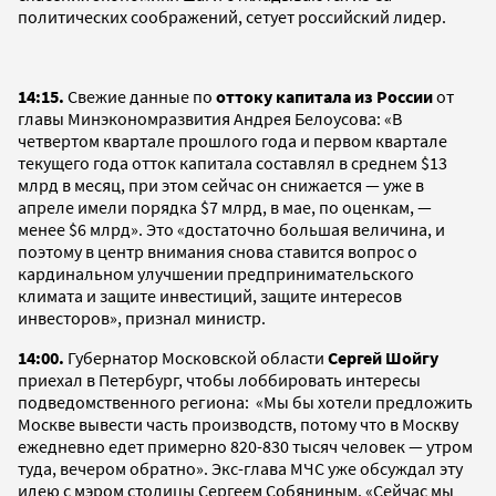
политических соображений, сетует российский лидер.
14:15.
Свежие данные по
оттоку капитала из России
от
главы Минэкономразвития Андрея Белоусова: «В
четвертом квартале прошлого года и первом квартале
текущего года отток капитала составлял в среднем $13
млрд в месяц, при этом сейчас он снижается — уже в
апреле имели порядка $7 млрд, в мае, по оценкам, —
менее $6 млрд». Это «достаточно большая величина, и
поэтому в центр внимания снова ставится вопрос о
кардинальном улучшении предпринимательского
климата и защите инвестиций, защите интересов
инвесторов», признал министр.
14:00.
Губернатор Московской области
Сергей Шойгу
приехал в Петербург, чтобы лоббировать интересы
подведомственного региона: «Мы бы хотели предложить
Москве вывести часть производств, потому что в Москву
ежедневно едет примерно 820-830 тысяч человек — утром
туда, вечером обратно». Экс-глава МЧС уже обсуждал эту
идею с мэром столицы Сергеем Собяниным. «Сейчас мы