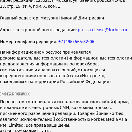
13, стр. 15, эт. 4, пом. X, ком. 1
Главный редактор: Мазурин Николай Дмитриевич
Адрес электронной почты редакции:
press-release@forbes.ru
Номер телефона редакции:
+7 (495) 565-32-06
На информационном ресурсе применяются
рекомендательные технологии (информационные технологии
предоставления информации на основе сбора,
систематизации и анализа сведений, относящихся
к предпочтениям пользователей сети «Интернет»,
находящихся на территории Российской Федерации)
СМИ2
SPARROW
INFOX
Перепечатка материалов и использование их в любой форме,
в том числе и в электронных СМИ, возможны только с
письменного разрешения редакции. Товарный знак Forbes
является исключительной собственностью Forbes Media Asia
Pte. Limited. Все права защищены.
AO «АС Рус Медиа»
·
2026