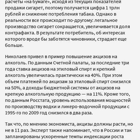
расчеты «на бумаге», исходя из текущих показателей
продажи сигарет, поэтому получается цифра 1 трлн
рублей и снижение потребления табака. Однако в
реальности все происходит по-другому: легальное
производство сигарет сокращается, увеличивается доля
контрафакта. В результате потребитель, об интересах
которого вроде бы заботятся чиновники, страдает еще
больше.
Николаев привел в пример повышение акцизов на
алкоголь. По данным Счетной палаты, за последние три
года ставка акцизов на этиловый спирт и крепкий
алкоголь увеличилась практически на 40%. При этом
объем платежей по акцизам за этиловый спирт снизился
на 50%, а доходы бюджетной системы от акцизов на
крепкую алкогольную продукцию — на 11%. Кроме того,
по данным Росстата, уровень использования мощностей
по производству водки и ликеро-водочной продукции с
1995-го по 2009 год снизился в два раза.
Так что, по мнению экономиста, акцизы должны расти, но
не в 11 раз. Эксперт также напоминает, что в России и так
запланированы ускоренные темпы индексации роста