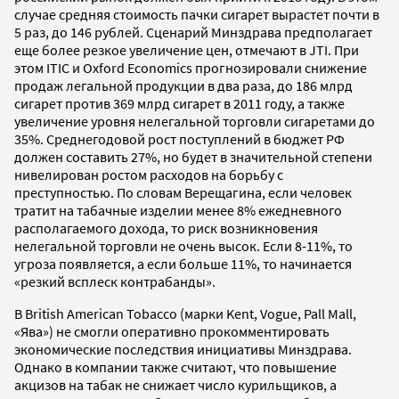
случае средняя стоимость пачки сигарет вырастет почти в
5 раз, до 146 рублей. Сценарий Минздрава предполагает
еще более резкое увеличение цен, отмечают в JTI. При
этом ITIC и Oxford Economics прогнозировали снижение
продаж легальной продукции в два раза, до 186 млрд
сигарет против 369 млрд сигарет в 2011 году, а также
увеличение уровня нелегальной торговли сигаретами до
35%. Среднегодовой рост поступлений в бюджет РФ
должен составить 27%, но будет в значительной степени
нивелирован ростом расходов на борьбу с
преступностью. По словам Верещагина, если человек
тратит на табачные изделии менее 8% ежедневного
располагаемого дохода, то риск возникновения
нелегальной торговли не очень высок. Если 8-11%, то
угроза появляется, а если больше 11%, то начинается
«резкий всплеск контрабанды».
В British American Tobacco (марки Kent, Vogue, Pall Mall,
«Ява») не смогли оперативно прокомментировать
экономические последствия инициативы Минздрава.
Однако в компании также считают, что повышение
акцизов на табак не снижает число курильщиков, а