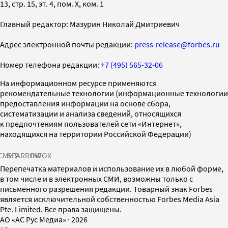
13, стр. 15, эт. 4, пом. X, ком. 1
Главный редактор: Мазурин Николай Дмитриевич
Адрес электронной почты редакции:
press-release@forbes.ru
Номер телефона редакции:
+7 (495) 565-32-06
На информационном ресурсе применяются
рекомендательные технологии (информационные технологии
предоставления информации на основе сбора,
систематизации и анализа сведений, относящихся
к предпочтениям пользователей сети «Интернет»,
находящихся на территории Российской Федерации)
СМИ2
SPARROW
INFOX
Перепечатка материалов и использование их в любой форме,
в том числе и в электронных СМИ, возможны только с
письменного разрешения редакции. Товарный знак Forbes
является исключительной собственностью Forbes Media Asia
Pte. Limited. Все права защищены.
AO «АС Рус Медиа»
·
2026