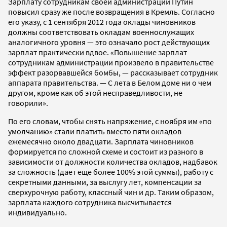
Зарплату сотрудникам своей администрации Путин
повысил сразу же после возвращения в Кремль. Согласно
его указу, с 1 сентября 2012 года оклады чиновников
должны соответствовать окладам военнослужащих
аналогичного уровня — это означало рост действующих
зарплат практически вдвое. «Повышение зарплат
сотрудникам администрации произвело в правительстве
эффект разорвавшейся бомбы, — рассказывает сотрудник
аппарата правительства. — С лета в Белом доме ни о чем
другом, кроме как об этой несправедливости, не
говорили».
По его словам, чтобы снять напряжение, с ноября им «по
умолчанию» стали платить вместо пяти окладов
ежемесячно около двадцати. Зарплата чиновников
формируется по сложной схеме и состоит из разного в
зависимости от должности количества окладов, надбавок
за сложность (дает еще более 100% этой суммы), работу с
секретными данными, за выслугу лет, компенсации за
сверхурочную работу, классный чин и др. Таким образом,
зарплата каждого сотрудника высчитывается
индивидуально.