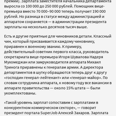
премий). Зарплата заместителя начальника департамента
выросла со 100 000 до 250 000 рублей. Помощник вице-
премьера вместо 70 000–90 000 теперь получает 190 000
рублей. Но разница в статусе между администрацией и
аппаратом сохраняется — в администрации президента
зарплаты на несколько десятков тысяч выше.
Есть и другие приятные для чиновников детали. Классный
чин, который присваивается каждому чиновнику,
приравнен к военному званию. К примеру,
действительный советник первого класса, руководитель
секретариата вице-премьера Игоря Шувалова Надеря
Мухомеджан или замруководителя аппарата Михаил
Тринога приравнены к генералам армии. А директора
департаментов в шутку обращаются теперь друг к другу
«господин генерал-лейтенант» или «генерал-майор». По
словам сотрудника аппарата, к новому году все вакансии в
аппарате правительства — около 15% штата — были
укомплектованы.
«Такой уровень зарплат сопоставим с зарплатами в
конкурентном коммерческом секторе», — говорит
президент портала SuperJob Алексей Захаров. Зарплата