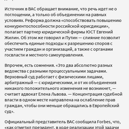
Источник в ВАС обращает внимание, что речь идет не о
поглощении, а только об объединении на равных
условиях. Реформа должна «способствовать повышению
конкурентоспособности российской юрисдикции»,
полагает партнер юридической фирмы ЮСТ Евгений
Жилин. Об этом же говорил и Путин — слияние позволит
обеспечить единые подходы к разрешению споров с
участием граждан и организаций, а также с органами
госвласти и местного самоуправления.
Впрочем, есть сомнения.
«Это два абсолютно разных
ведомства с разными процессуальными задачами.
Верховный суд работает с физическими лицами,
арбитражный — с юридическими, и от их объединения
никакого положительного изменения не возникнет, —
считает адвокат Елена Львова. — Концентрация судебной
власти в одном месте направлена на ослабление прав
граждан, чтобы они меньше обращались в Европейский
суд».
Официальный представитель ВАС сообщила Forbes, что,
«как отметил президент, в ходе реализации этой задачи