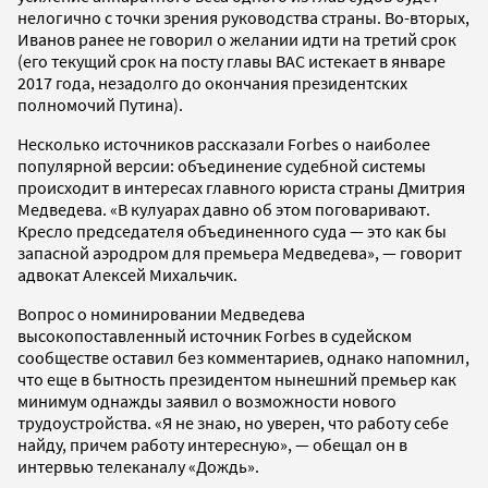
нелогично с точки зрения руководства страны. Во-вторых,
Иванов ранее не говорил о желании идти на третий срок
(его текущий срок на посту главы ВАС истекает в январе
2017 года, незадолго до окончания президентских
полномочий Путина).
Несколько источников рассказали Forbes о наиболее
популярной версии: объединение судебной системы
происходит в интересах главного юриста страны Дмитрия
Медведева. «В кулуарах давно об этом поговаривают.
Кресло председателя объединенного суда — это как бы
запасной аэродром для премьера Медведева», — говорит
адвокат Алексей Михальчик.
Вопрос о номинировании Медведева
высокопоставленный источник Forbes в судейском
сообществе оставил без комментариев, однако напомнил,
что еще в бытность президентом нынешний премьер как
минимум однажды заявил о возможности нового
трудоустройства. «Я не знаю, но уверен, что работу себе
найду, причем работу интересную», — обещал он в
интервью телеканалу «Дождь».