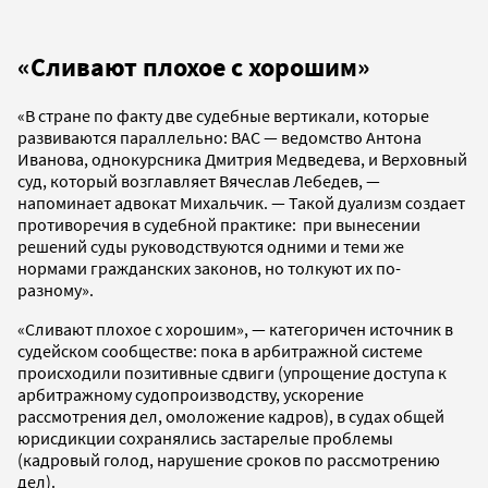
«Сливают плохое с хорошим»
«В стране по факту две судебные вертикали, которые
развиваются параллельно: ВАС — ведомство Антона
Иванова, однокурсника Дмитрия Медведева, и Верховный
суд, который возглавляет Вячеслав Лебедев, —
напоминает адвокат Михальчик. — Такой дуализм создает
противоречия в судебной практике: при вынесении
решений суды руководствуются одними и теми же
нормами гражданских законов, но толкуют их по-
разному».
«Сливают плохое с хорошим», — категоричен источник в
судейском сообществе: пока в арбитражной системе
происходили позитивные сдвиги (упрощение доступа к
арбитражному судопроизводству, ускорение
рассмотрения дел, омоложение кадров), в судах общей
юрисдикции сохранялись застарелые проблемы
(кадровый голод, нарушение сроков по рассмотрению
дел).