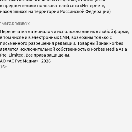
к предпочтениям пользователей сети «Интернет»,
находящихся на территории Российской Федерации)
СМИ2
SPARROW
INFOX
Перепечатка материалов и использование их в любой форме,
в том числе и в электронных СМИ, возможны только с
письменного разрешения редакции. Товарный знак Forbes
является исключительной собственностью Forbes Media Asia
Pte. Limited. Все права защищены.
AO «АС Рус Медиа»
·
2026
16+