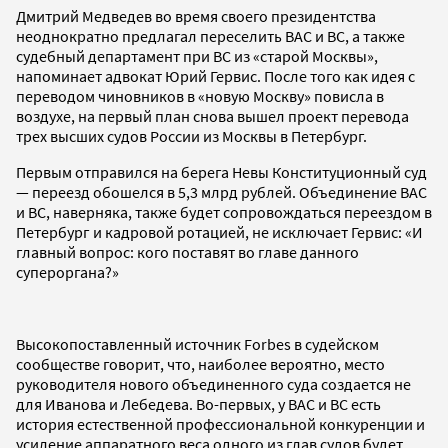
Дмитрий Медведев во время своего президентства
неоднократно предлагал переселить ВАС и ВС, а также
судебный департамент при ВС из «старой Москвы»,
напоминает адвокат Юрий Гервис. После того как идея с
переводом чиновников в «новую Москву» повисла в
воздухе, на первый план снова вышел проект перевода
трех высших судов России из Москвы в Петербург.
Первым отправился на берега Невы Конституционный суд
— переезд обошелся в 5,3 млрд рублей. Объединение ВАС
и ВС, наверняка, также будет сопровождаться переездом в
Петербург и кадровой ротацией, не исключает Гервис: «И
главный вопрос: кого поставят во главе данного
супероргана?»
Высокопоставленный источник Forbes в судейском
сообществе говорит, что, наиболее вероятно, место
руководителя нового объединенного суда создается не
для Иванова и Лебедева. Во-первых, у ВАС и ВС есть
история естественной профессиональной конкуренции и
усиление аппаратного веса одного из глав судов будет