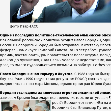
фото Итар-ТАСС
Один из последних политиков-тяжеловесов ельцинской эпох
Из большой российской политики уходит Павел Бородин, один 
России и Белоруссии Бородин был отправлен в отставку с пос
федеральном округе Григорий Рапота. За 18 лет работы руко
Кремль, восстановить Дом правительства после штурма, посид
Александр Лукашенко, «Пал Палыч человек с недостатками, как и
у вас, то мы его с удовольствием возьмем на работу». Forbes 
Павел Бородин начал карьеру в Якутске.
С 1988 года он быст
Якутска. Уже в 1990 году он стал депутатом РСФСР, состоял в д
выдвигался на пост мэра Москвы, однако проиграл Юрию Лужк
Бородин стал одним из ключевых игроков ельцинской эпохи
завхозом Кремля благодаря пельменям, которыми он угощал Ель
рост?» Бородин ответил: «Вы на 
Бородина был Владимир Путин, к