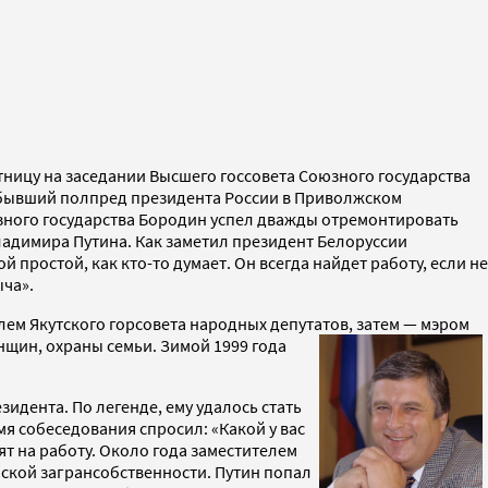
ницу на заседании Высшего госсовета Союзного государства
ен бывший полпред президента России в Приволжском
юзного государства Бородин успел дважды отремонтировать
ладимира Путина. Как заметил президент Белоруссии
 простой, как кто-то думает. Он всегда найдет работу, если не
ыча».
лем Якутского горсовета народных депутатов, затем — мэром
нщин, охраны семьи. Зимой 1999 года
идента. По легенде, ему удалось стать
я собеседования спросил: «Какой у вас
нят
на работу. Около года заместителем
ской загрансобственности. Путин попал