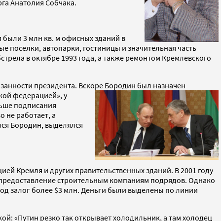
га Анатолия Собчака.
 были 3 млн кв. м офисных зданий в
ые поселки, автопарки, гостиницы и значительная часть
трела в октябре 1993 года, а также ремонтом Кремлевского
язанности президента. Вскоре Бородин был назначен
кой федерацией», у
льше подписания
о не работает, а
ся Бородин, выделялся
ией Кремля и других правительственных зданий. В 2001 году
 предоставление строительным компаниям подрядов. Однако
под залог более $3 млн. Деньги были выделены по линии
кой: «Путин резко так открывает холодильник, а там холодец