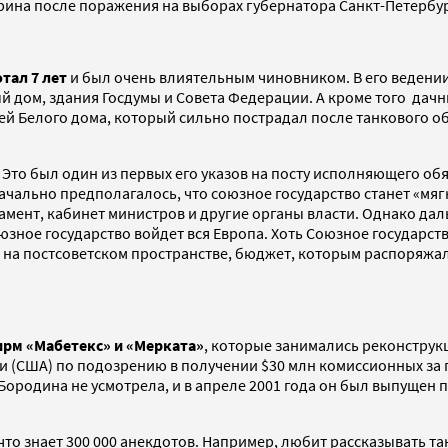
рина после поражения на выборах губернатора Санкт-Петербур
тал 7 лет
и был очень влиятельным чиновником. В его ведении
ый дом, здания Госдумы и Совета Федерации. А кроме того дачн
 Белого дома, который сильно пострадал после танкового обс
Это был один из первых его указов на посту исполняющего об
начально
предполагалось, что союзное государство станет «мяг
амент, кабинет министров и другие органы власти. Однако да
зное государство войдет вся Европа. Хоть Союзное государств
а постсоветском пространстве, бюджет, которым распоряжал
ирм «Мабетекс» и «Мерката»
, которые занимались реконструкц
и (США) по подозрению в получении $30 млн комиссионных за
Бородина не усмотрела, и в апреле 2001 года он был выпущен 
то знает 300 000 анекдотов. Например, любит рассказывать та