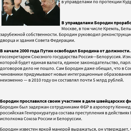
в управделами по протекции Куд
В управделами Бородин прорабо
Москве, в том числе Кремль, Бел
зарубежной собственности. Бородин руководил реконструкцией
дворца и здания Совета Федерации.
В начале 2000 года Путин освободил Бородина от должности.
госсекретарем Союзного государства Россия—Белоруссия. Из
которой будет единая валюта, единое законодательство, парл
договоров дело не пошло. Сам Бородин даже обещал, что в Сою
чиновники придумывают новые интеграционные образования н
неизменно — в 2010 году он составлял почти 5 млрд рублей.
Бородин прославился своим участием в деле швейцарских ф
Бородин был задержан сотрудниками ФБР в аэропорту Кеннед
российская Генпрокуратура состава преступления в действиях 
исполкома Союза России и Белоруссии.
Бородин известен яркой манерой выражаться, он утверждает, ч