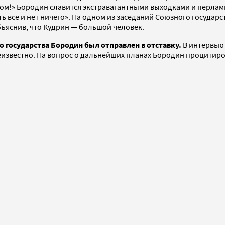
сыром!» Бородин славится экстравагантными выходками и перлам
 есть все и нет ничего». На одном из заседаний Союзного госуд
объяснив, что Кудрин — большой человек.
о государства Бородин был отправлен в отставку.
В интервью 
 неизвестно. На вопрос о дальнейших планах Бородин процитир