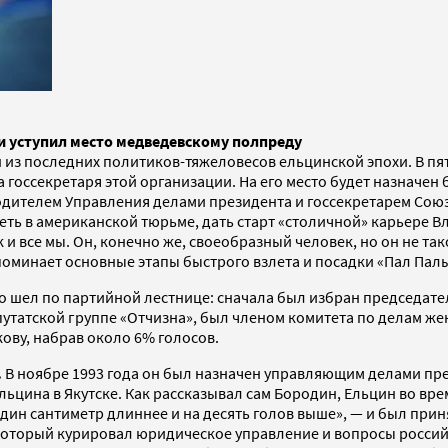
и уступил место медведевскому полпреду
из последних политиков-тяжеловесов ельцинской эпохи. В пят
та госсекретаря этой организации. На его место будет назнач
водителем Управления делами президента и госсекретарем Со
еть в американской тюрьме, дать старт «столичной» карьере В
 все мы. Он, конечно же, своеобразный человек, но он не такой
вспоминает основные этапы быстрого взлета и посадки «Пал Пал
ро шел по партийной лестнице: сначала был избран председате
епутатской
группе «Отчизна», был членом комитета по делам же
ову, набрав около 6% голосов.
.
В ноябре 1993 года он был назначен управляющим делами през
цина в Якутске. Как рассказывал сам Бородин, Ельцин во врем
один сантиметр длиннее и на десять голов выше», — и был при
оторый курировал юридическое управление и вопросы россий