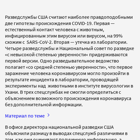
Разведслужбы США считают наиболее правдоподобными
две гипотезы происхождения COVID-19. Первая —
естественный контакт человека с животным,
инфицированным этим вирусом или вирусом, на 99%
схожим с SARS-CoV-2. Вторая — утечка из лаборатории.
Четыре разведслужбы и Национальный совет по разведке
«с невысокой степенью уверенности« придерживаются
первой версии. Одно разведывательное ведомство
полагает «со средней степенью уверенности», что первое
заражение человека коронавирусом могло произойти в
результате инцидента в лаборатории, проводящей
эксперименты над животными в институте вирусологии в
Ухани. В трех спецслужбах не смогли определиться с
объяснением возможного происхождения коронавируса
без дополнительной информации.
Материал по теме
В офисе директора национальной разведки США
объяснили разницу в выводах спецслужб различиями в
том, как они оценивают полученную информацию, а