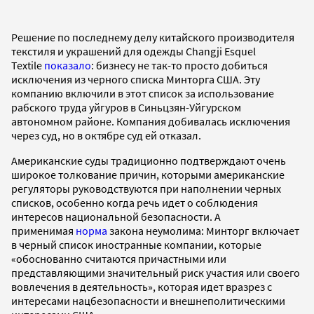
Решение по последнему делу китайского производителя
текстиля и украшений для одежды Changji Esquel
Textile
показало
: бизнесу не так-то просто добиться
исключения из черного списка Минторга США. Эту
компанию включили в этот список за использование
рабского труда уйгуров в Синьцзян-Уйгурском
автономном районе. Компания добивалась исключения
через суд, но в октябре суд ей отказал.
Американские суды традиционно подтверждают очень
широкое толкование причин, которыми американские
регуляторы руководствуются при наполнении черных
списков, особенно когда речь идет о соблюдения
интересов национальной безопасности. А
применимая
норма
закона неумолима: Минторг включает
в черный список иностранные компании, которые
«обоснованно считаются причастными или
представляющими значительный риск участия или своего
вовлечения в деятельность», которая идет вразрез с
интересами нацбезопасности и внешнеполитическими