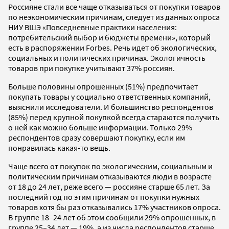
Россияне стали все чаще отказываться от покупки товаров
по неэкономическим причинам, следует из данных опроса
НИУ ВШЭ «Повседневные практики населения:
потребительский выбор и бюджеты времени», который
есть в распоряжении Forbes. Речь идет об экологических,
социальных и политических причинах. Экологичность
товаров при покупке учитывают 37% россиян.
Больше половины опрошенных (51%) предпочитает
покупать товары у социально ответственных компаний,
выяснили исследователи. И большинство респондентов
(85%) перед крупной покупкой всегда стараются получить
о ней как можно больше информации. Только 29%
респондентов сразу совершают покупку, если им
понравилась какая-то вещь.
Чаще всего от покупок по экологическим, социальным и
политическим причинам отказываются люди в возрасте
от 18 до 24 лет, реже всего — россияне старше 65 лет. За
последний год по этим причинам от покупки нужных
товаров хотя бы раз отказывались 17% участников опроса.
В группе 18–24 лет об этом сообщили 29% опрошенных, в
группе 25–34 лет — 19%, а из числа респондентов старше