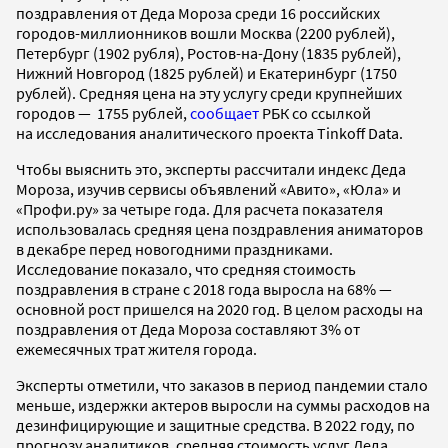
поздравления от Деда Мороза среди 16 российских
городов-миллионников вошли Москва (2200 рублей),
Петербург (1902 рубля), Ростов-на-Дону (1835 рублей),
Нижний Новгород (1825 рублей) и Екатеринбург (1750
рублей). Средняя цена на эту услугу среди крупнейших
городов — 1755 рублей,
сообщает
РБК со ссылкой
на исследования аналитического проекта Tinkoff Data.
Чтобы выяснить это, эксперты рассчитали индекс Деда
Мороза, изучив сервисы объявлений «Авито», «Юла» и
«Профи.ру» за четыре года. Для расчета показателя
использовалась средняя цена поздравления аниматоров
в декабре перед новогодними праздниками.
Исследование показало, что средняя стоимость
поздравления в стране с 2018 года выросла на 68% —
основной рост пришелся на 2020 год. В целом расходы на
поздравления от Деда Мороза составляют 3% от
ежемесячных трат жителя города.
Эксперты отметили, что заказов в период пандемии стало
меньше, издержки актеров выросли на суммы расходов на
дезинфицирующие и защитные средства. В 2022 году, по
прогнозу аналитиков, средняя стоимость услуг Деда