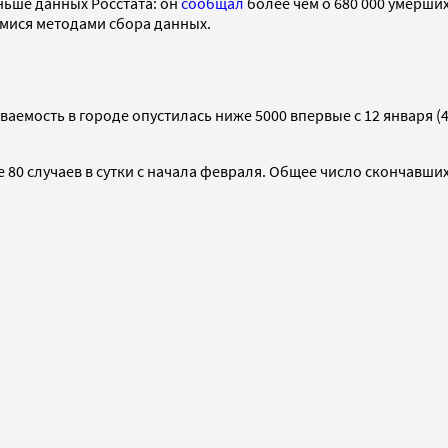
ньше данных Росстата: он
сообщал
более чем о 680 000 умерших
мися методами сбора данных.
еваемость в городе опустилась ниже 5000 впервые с 12 января 
80 случаев в сутки с начала февраля. Общее число скончавшихс