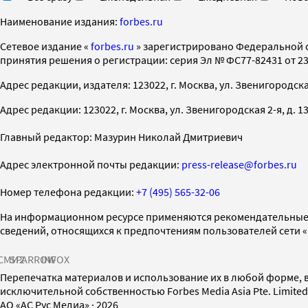
Наименование издания:
forbes.ru
Cетевое издание «
forbes.ru
» зарегистрировано Федеральной 
принятия решения о регистрации: серия Эл № ФС77-82431 от 23 
Адрес редакции, издателя: 123022, г. Москва, ул. Звенигородская 2-
Адрес редакции: 123022, г. Москва, ул. Звенигородская 2-я, д. 13, с
Главный редактор: Мазурин Николай Дмитриевич
Адрес электронной почты редакции:
press-release@forbes.ru
Номер телефона редакции:
+7 (495) 565-32-06
На информационном ресурсе применяются рекомендательные 
сведений, относящихся к предпочтениям пользователей сети 
СМИ2
SPARROW
INFOX
Перепечатка материалов и использование их в любой форме, в
исключительной собственностью Forbes Media Asia Pte. Limite
AO «АС Рус Медиа»
·
2026