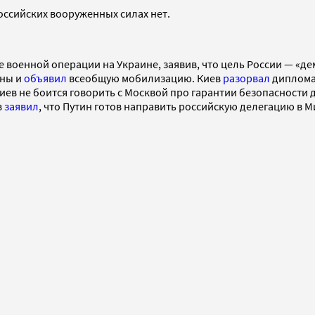
российских вооруженных силах нет.
е военной операции на Украине, заявив, что цель России — «д
ины и
объявил
всеобщую мобилизацию. Киев
разорвал
диплома
Киев не боится говорить с Москвой про гарантии безопасности 
в
заявил
, что Путин готов направить российскую делегацию в 