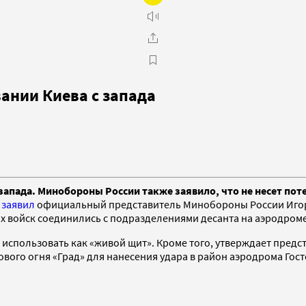
ании Киева с запада
апада. Минобороны России также заявило, что не несет поте
,
заявил
официальный представитель Минобороны России Игорь
х войск соединились с подразделениями десанта на аэродроме
ят использовать как «живой щит». Кроме того, утверждает пре
вого огня «Град» для нанесения удара в район аэродрома Гост
.