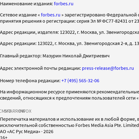
Наименование издания:
forbes.ru
Cетевое издание «
forbes.ru
» зарегистрировано Федеральной 
принятия решения о регистрации: серия Эл № ФС77-82431 от 23 
Адрес редакции, издателя: 123022, г. Москва, ул. Звенигородская 2-
Адрес редакции: 123022, г. Москва, ул. Звенигородская 2-я, д. 13, с
Главный редактор: Мазурин Николай Дмитриевич
Адрес электронной почты редакции:
press-release@forbes.ru
Номер телефона редакции:
+7 (495) 565-32-06
На информационном ресурсе применяются рекомендательные 
сведений, относящихся к предпочтениям пользователей сети 
СМИ2
SPARROW
INFOX
Перепечатка материалов и использование их в любой форме, в
исключительной собственностью Forbes Media Asia Pte. Limite
AO «АС Рус Медиа»
·
2026
16+