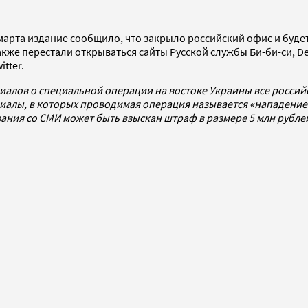
4 марта издание сообщило, что закрыло российский офис и буде
также перестали открываться сайты Русской службы Би-би-си, De
tter.
иалов о специальной операции на востоке Украины все росси
алы, в которых проводимая операция называется «нападением
ования со СМИ может быть взыскан штраф в размере 5 млн рубл