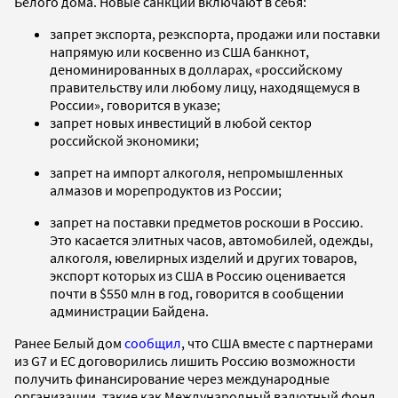
Белого дома. Новые санкции включают в себя:
запрет экспорта, реэкспорта, продажи или поставки
напрямую или косвенно из США банкнот,
деноминированных в долларах, «российскому
правительству или любому лицу, находящемуся в
России», говорится в указе;
запрет новых инвестиций в любой сектор
российской экономики;
запрет на импорт алкоголя, непромышленных
алмазов и морепродуктов из России;
запрет на поставки предметов роскоши в Россию.
Это касается элитных часов, автомобилей, одежды,
алкоголя, ювелирных изделий и других товаров,
экспорт которых из США в Россию оценивается
почти в $550 млн в год, говорится в сообщении
администрации Байдена.
Ранее Белый дом
сообщил
, что США вместе с партнерами
из G7 и ЕС договорились лишить Россию возможности
получить финансирование через международные
организации, такие как Международный валютный фонд