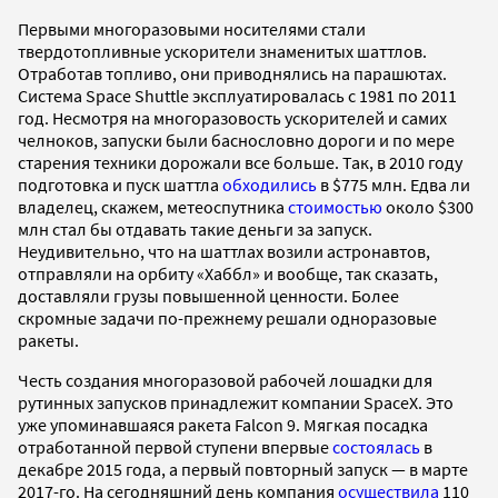
Первыми многоразовыми носителями стали
твердотопливные ускорители знаменитых шаттлов.
Отработав топливо, они приводнялись на парашютах.
Система Space Shuttle эксплуатировалась с 1981 по 2011
год. Несмотря на многоразовость ускорителей и самих
челноков, запуски были баснословно дороги и по мере
старения техники дорожали все больше. Так, в 2010 году
подготовка и пуск шаттла
обходились
в $775 млн. Едва ли
владелец, скажем, метеоспутника
стоимостью
около $300
млн стал бы отдавать такие деньги за запуск.
Неудивительно, что на шаттлах возили астронавтов,
отправляли на орбиту «Хаббл» и вообще, так сказать,
доставляли грузы повышенной ценности. Более
скромные задачи по-прежнему решали одноразовые
ракеты.
Честь создания многоразовой рабочей лошадки для
рутинных запусков принадлежит компании SpaceX. Это
уже упоминавшаяся ракета Falcon 9. Мягкая посадка
отработанной первой ступени впервые
состоялась
в
декабре 2015 года, а первый повторный запуск — в марте
2017-го. На сегодняшний день компания
осуществила
110