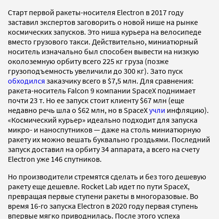
Старт первой ракеты-носителя Electron в 2017 году
заставил экспертов заговорить о новой нише на рынке
космических запусков. Это ниша курьера на велосипеде
вместо грузового такси. Действительно, миниатюрный
носитель изначально был способен вывести на низкую
околоземную орбиту всего 225 кг груза (позже
грузоподъемность увеличили до 300 кг). Зато пуск
обходился
заказчику всего в $7,5 млн. Для сравнения:
ракета-носитель Falcon 9 компании SpaceX поднимает
почти 23 т. Но ее запуск стоит клиенту $67 млн (еще
недавно речь шла о $62 млн, но в SpaceX
учли
инфляцию).
«Космический курьер» идеально подходит для запуска
микро- и наноспутников — даже на столь миниатюрную
ракету их можно вешать буквально гроздьями. Последний
запуск доставил на орбиту 34 аппарата, а всего на счету
Electron уже 146 спутников.
Но производители стремятся сделать и без того дешевую
ракету еще дешевле. Rocket Lab идет по пути SpaceX,
превращая первые ступени ракеты в многоразовые. Во
время 16-го запуска Electron в 2020 году первая ступень
впервые мягко приводнилась. После этого успеха