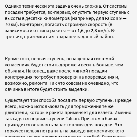
Однако технически эта задача очень сложна. От системы
посадки требуется, во-первых, опустить первую ступень с
высоты в десятки километров (например, для Falcon 9 —
70 км). Во-вторых, погасить огромную скорость (в
зависимости от типа ракеты — от 1,6 до 2,8 км/с). В-
третьих, приземлиться в заранее заданный район.
Кроме того, первая ступень, оснащенная системой
«спасения», будет стоить дороже и весить больше, чем
обычная. Наконец, даже после мягкой посадки
конструкция потребует проверки на повреждения и,
возможно, ремонта. Так что совсем не очевидно, что
овчинка в итоге будет стоить выделки.
Существует три способа посадить первую ступень. Прежде
всего, можно использовать для торможения те же
двигатели, которые ракета применяет для взлета. Именно
так садятся первые ступени Falcon. При этом в баках
приходится оставлять запас топлива для посадки. Это
горючее нельзя потратить на выведение космического
аппарата, но его приходится возить с собой. Разумеется,