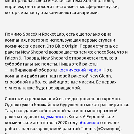
многоразовая сверхтяжелая система Starship. Пока,
впрочем, она проходит тестовые атмосферные пуски,
которые зачастую заканчиваются авариями.
Помимо SpaceX и Rocket Lab, есть еще только одна
компания, повторно использующая первые ступени
космических ракет. Это Blue Origin. Первая ступень ее
ракеты New Shepard возвращается тем же способом, что и
Falcon 9. Правда, New Shepard отправляется только в
суборбитальные полеты. Ниша этой ракеты
— набирающий обороты
космический туризм
. Но в
компании работают над новой ракетой New Glenn,
способной на более амбициозные миссии. Ее первая
ступень также будет возвращаемой.
Список из трех компаний выглядит довольно скромно.
Однако уже в ближайшем будущем он может расшириться.
Так, о создании собственной частично многоразовой
ракеты недавно
задумались
в Китае. А Европейское
космическое агентство в 2020 году
объявило
о начале
работы над возвращаемой ракетой Themis («Фемида»).