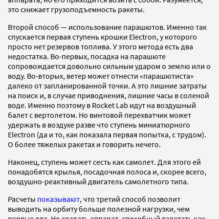
это снижает грузоподъемность ракеты.
Второй способ — использование парашютов. Именно так
спускается первая ступень крошки Electron, у которого
просто нет резервов топлива. У этого метода есть два
недостатка. Во-первых, посадка на парашюте
сопровождается довольно сильным ударом о землю или о
воду. Во-вторых, ветер может отнести «парашютиста»
далеко от запланированной точки. А это лишние затраты
на поиск и, в случае приводнения, лишние часы в соленой
воде. Именно поэтому в Rocket Lab идут на воздушный
балет с вертолетом. Но винтовой перехватчик может
удержать в воздухе разве что ступень миниатюрного
Electron (да и то, как показала первая попытка, с трудом).
О более тяжелых ракетах и говорить нечего.
Наконец, ступень может сесть как самолет. Для этого ей
понадобятся крылья, посадочная полоса и, скорее всего,
воздушно-реактивный двигатель самолетного типа.
Расчеты
показывают
, что третий способ позволит
выводить на орбиту больше полезной нагрузки, чем
первые два. Но создать аппарат, способный взлетать как