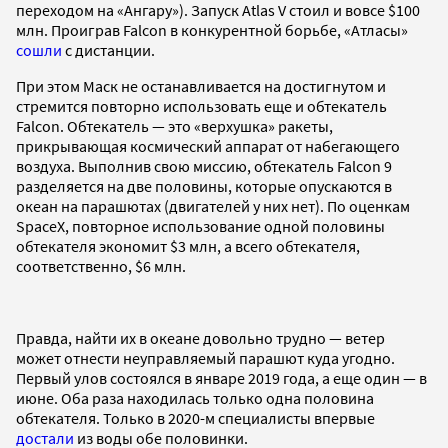
переходом на «Ангару»). Запуск Atlas V стоил и вовсе $100
млн. Проиграв Falcon в конкурентной борьбе, «Атласы»
сошли
с дистанции.
При этом Маск не останавливается на достигнутом и
стремится повторно использовать еще и обтекатель
Falcon. Обтекатель — это «верхушка» ракеты,
прикрывающая космический аппарат от набегающего
воздуха. Выполнив свою миссию, обтекатель Falcon 9
разделяется на две половины, которые опускаются в
океан на парашютах (двигателей у них нет). По оценкам
SpaceX, повторное использование одной половины
обтекателя экономит $3 млн, а всего обтекателя,
соответственно, $6 млн.
Правда, найти их в океане довольно трудно — ветер
может отнести неуправляемый парашют куда угодно.
Первый улов состоялся в январе 2019 года, а еще один — в
июне. Оба раза находилась только одна половина
обтекателя. Только в 2020-м специалисты впервые
достали
из воды обе половинки.