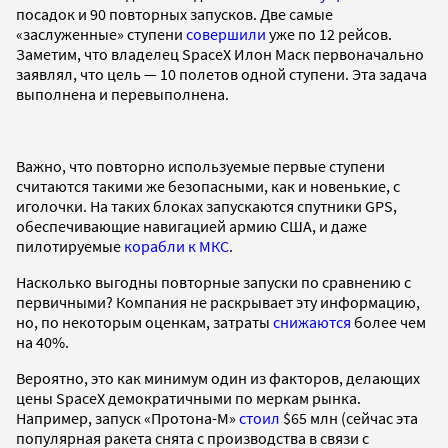
посадок и 90 повторных запусков. Две самые
«заслуженные» ступени
совершили
уже по 12 рейсов.
Заметим, что владелец SpaceX Илон Маск первоначально
заявлял, что цель — 10 полетов одной ступени. Эта задача
выполнена и перевыполнена.
Важно, что повторно используемые первые ступени
считаются такими же безопасными, как и новенькие, с
иголочки. На таких блоках запускаются спутники GPS,
обеспечивающие навигацией армию США, и даже
пилотируемые
корабли к МКС
.
Насколько выгодны повторные запуски по сравнению с
первичными? Компания не раскрывает эту информацию,
но, по некоторым оценкам, затраты
снижаются
более чем
на 40%.
Вероятно, это как минимум один из факторов, делающих
цены SpaceX демократичными по меркам рынка.
Например, запуск «Протона-М»
стоил
$65 млн (сейчас эта
популярная ракета снята с производства в связи с