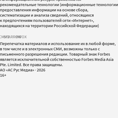
рекомендательные технологии (информационные технологии
предоставления информации на основе сбора,
систематизации и анализа сведений, относящихся
к предпочтениям пользователей сети «Интернет»,
находящихся на территории Российской Федерации)
СМИ2
SPARROW
INFOX
Перепечатка материалов и использование их в любой форме,
в том числе и в электронных СМИ, возможны только с
письменного разрешения редакции. Товарный знак Forbes
является исключительной собственностью Forbes Media Asia
Pte. Limited. Все права защищены.
AO «АС Рус Медиа»
·
2026
16+