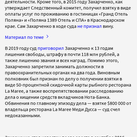
деятельности. Кроме того, в 2015 году Захарченко, как
утверждает Следственный комитет, получил взятку в виде
оплаты услуг по проживанию в гостиницах «Гранд Отель
Поляна» и «Поляна 1389 Отель и СПА» в Краснодарском
крае. Сам Захарченко в ходе суда
не признал
вину.
Материал по теме
В 2019 году суд
приговорил
Захарченко к 13 годам
лишения свободы, штрафу в почти 118 млн рублей, а
также лишению звания и всех наград. Помимо этого,
Захарченко запретили занимать должности в
правоохранительных органах на два года. Виновным
полковник был признан по делу о получении взятки в
виде 50-процентной скидочной карты рыбного ресторана
La Maree, а также воспрепятствовании расследованию
дела о хищении средств вкладчиков Нота-Банка.
Обвинения по главному эпизоду дела — взятке $800 000 от
владельца ресторана La Maree Меди Дусса — суд счел
недоказанными.