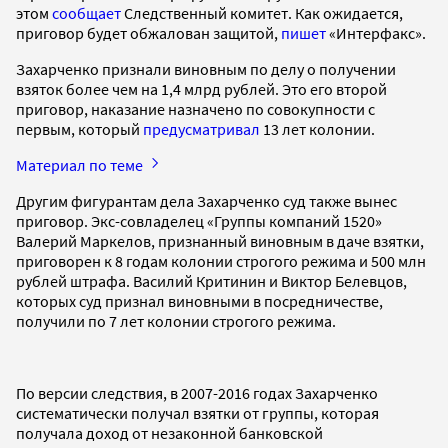
этом
сообщает
Следственный комитет. Как ожидается,
приговор будет обжалован защитой,
пишет
«Интерфакс».
Захарченко признали виновным по делу о получении
взяток более чем на 1,4 млрд рублей. Это его второй
приговор, наказание назначено по совокупности с
первым, который
предусматривал
13 лет колонии.
Материал по теме
Другим фигурантам дела Захарченко суд также вынес
приговор. Экс-совладелец «Группы компаний 1520»
Валерий Маркелов, признанный виновным в даче взятки,
приговорен к 8 годам колонии строгого режима и 500 млн
рублей штрафа. Василий Критинин и Виктор Белевцов,
которых суд признал виновными в посредничестве,
получили по 7 лет колонии строгого режима.
По версии следствия, в 2007-2016 годах Захарченко
систематически получал взятки от группы, которая
получала доход от незаконной банковской