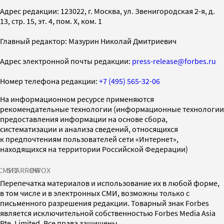
Адрес редакции: 123022, г. Москва, ул. Звенигородская 2-я, д.
13, стр. 15, эт. 4, пом. X, ком. 1
Главный редактор: Мазурин Николай Дмитриевич
Адрес электронной почты редакции:
press-release@forbes.ru
Номер телефона редакции:
+7 (495) 565-32-06
На информационном ресурсе применяются
рекомендательные технологии (информационные технологии
предоставления информации на основе сбора,
систематизации и анализа сведений, относящихся
к предпочтениям пользователей сети «Интернет»,
находящихся на территории Российской Федерации)
СМИ2
SPARROW
INFOX
Перепечатка материалов и использование их в любой форме,
в том числе и в электронных СМИ, возможны только с
письменного разрешения редакции. Товарный знак Forbes
является исключительной собственностью Forbes Media Asia
Pte. Limited. Все права защищены.