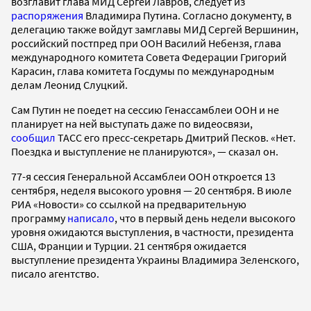
возглавит глава МИД Сергей Лавров, следует из
распоряжения
Владимира Путина. Согласно документу, в
делегацию также войдут замглавы МИД Сергей Вершинин,
российский постпред при ООН Василий Небензя, глава
международного комитета Совета Федерации Григорий
Карасин, глава комитета Госдумы по международным
делам Леонид Слуцкий.
Сам Путин не поедет на сессию Генассамблеи ООН и не
планирует на ней выступать даже по видеосвязи,
сообщил
ТАСС его пресс-секретарь Дмитрий Песков. «Нет.
Поездка и выступление не планируются», — сказал он.
77-я сессия Генеральной Ассамблеи ООН откроется 13
сентября, неделя высокого уровня — 20 сентября. В июле
РИА «Новости» со ссылкой на предварительную
программу
написало
, что в первый день недели высокого
уровня ожидаются выступления, в частности, президента
США, Франции и Турции. 21 сентября ожидается
выступление президента Украины Владимира Зеленского,
писало агентство.