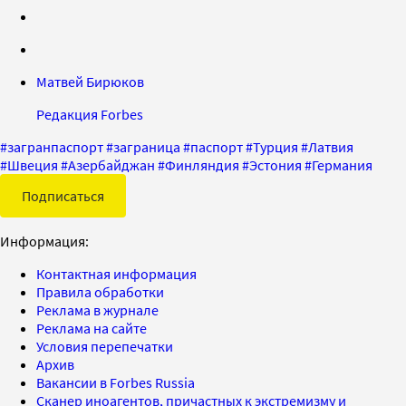
Матвей Бирюков
Редакция Forbes
#
загранпаспорт
#
заграница
#
паспорт
#
Турция
#
Латвия
#
Швеция
#
Азербайджан
#
Финляндия
#
Эстония
#
Германия
Подписаться
Информация:
Контактная информация
Правила обработки
Реклама в журнале
Реклама на сайте
Условия перепечатки
Архив
Вакансии в Forbes Russia
Сканер иноагентов, причастных к экстремизму и