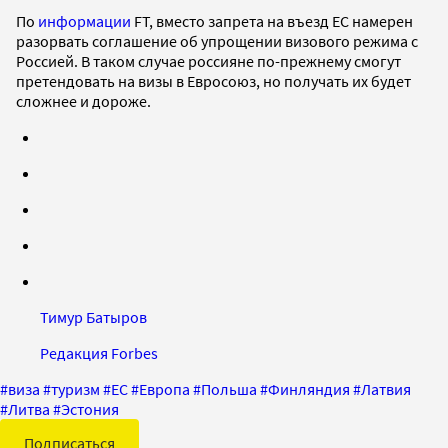
По
информации
FT, вместо запрета на въезд ЕС намерен
разорвать соглашение об упрощении визового режима с
Россией. В таком случае россияне по-прежнему смогут
претендовать на визы в Евросоюз, но получать их будет
сложнее и дороже.
Тимур Батыров
Редакция Forbes
#
виза
#
туризм
#
ЕС
#
Европа
#
Польша
#
Финляндия
#
Латвия
#
Литва
#
Эстония
Подписаться