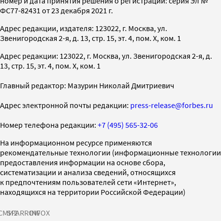
номер и дата принятия решения о регистрации: серия Эл №
ФС77-82431 от 23 декабря 2021 г.
Адрес редакции, издателя: 123022, г. Москва, ул.
Звенигородская 2-я, д. 13, стр. 15, эт. 4, пом. X, ком. 1
Адрес редакции: 123022, г. Москва, ул. Звенигородская 2-я, д.
13, стр. 15, эт. 4, пом. X, ком. 1
Главный редактор: Мазурин Николай Дмитриевич
Адрес электронной почты редакции:
press-release@forbes.ru
Номер телефона редакции:
+7 (495) 565-32-06
На информационном ресурсе применяются
рекомендательные технологии (информационные технологии
предоставления информации на основе сбора,
систематизации и анализа сведений, относящихся
к предпочтениям пользователей сети «Интернет»,
находящихся на территории Российской Федерации)
СМИ2
SPARROW
INFOX