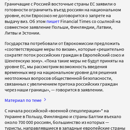
Граничащие с Россией восточные страны ЕС заявили о
готовности ограничить въезд россиян на национальном
уровне, если Евросоюз не договорится о запрете на
выдачу виз. Об этом
пишет
Financial Times со ссылкой на
совместное заявление Польши, Финляндии, Латвии,
Литвы и Эстонии.
Государства потребовали от Еврокомиссии предложить
«соответствующие меры по визам», которые «решительно
сократят поток российских граждан в Европейский союз и
Шенгенскую зону». «Пока такие меры не будут приняты на
уровне ЕС, мы рассмотрим возможность введения
временных мер на национальном уровне для решения
неотложных вопросов общественной безопасности,
связанных с увеличением притока российских граждан
через наши границы», — говорится в заявлении.
Материал по теме
С начала российской «военной спецоперации»* на
Украине в Польшу, Финляндию и страны Балтии въехало
около 700 000 россиян, большинство из которых —
туристы, направлявшиеся в западные европейские страны