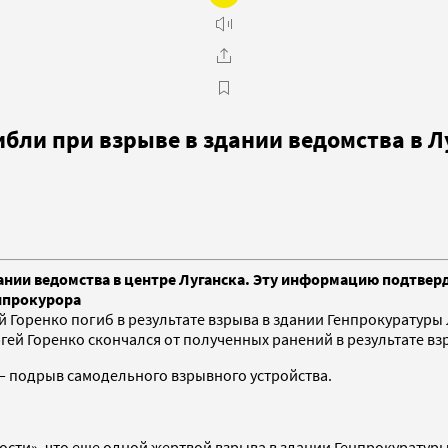
ибли при взрыве в здании ведомства в Л
дании ведомства в центре Луганска. Эту информацию подтвер
енпрокурора
 Горенко погиб в результате взрыва в здании Генпрокуратуры
й Горенко скончался от полученных ранений в результате взры
— подрыв самодельного взрывного устройства.
сти», что еще одной жертвой взрыва в здании Генпрокуратуры