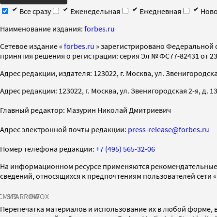
Все сразу
Еженедельная
Ежедневная
Ново
Наименование издания:
forbes.ru
Cетевое издание «
forbes.ru
» зарегистрировано Федеральной 
принятия решения о регистрации: серия Эл № ФС77-82431 от 23 
Адрес редакции, издателя: 123022, г. Москва, ул. Звенигородская 2-
Адрес редакции: 123022, г. Москва, ул. Звенигородская 2-я, д. 13, с
Главный редактор: Мазурин Николай Дмитриевич
Адрес электронной почты редакции:
press-release@forbes.ru
Номер телефона редакции:
+7 (495) 565-32-06
На информационном ресурсе применяются рекомендательные 
сведений, относящихся к предпочтениям пользователей сети 
СМИ2
SPARROW
INFOX
Перепечатка материалов и использование их в любой форме, в