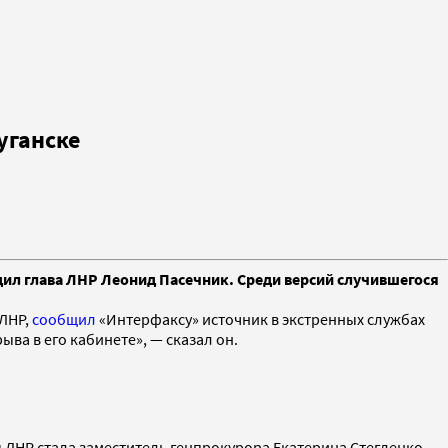
уганске
дил глава ЛНР Леонид Пасечник. Среди версий случившегося
 ЛНР,
сообщил
«Интерфаксу» источник в экстренных службах
ва в его кабинете», — сказал он.
 ЛНР стала заместитель генпрокурора Екатерина Стегленко.