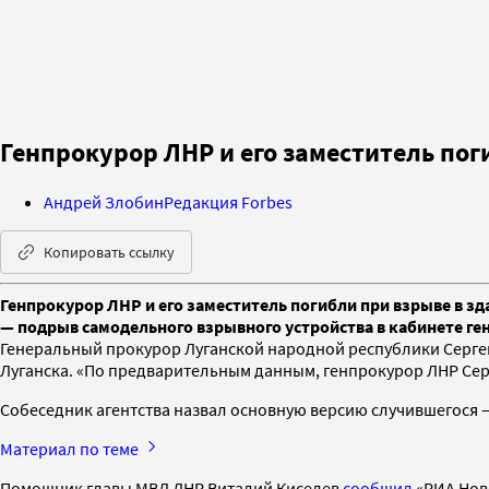
Генпрокурор ЛНР и его заместитель пог
Андрей Злобин
Редакция Forbes
Копировать ссылку
Генпрокурор ЛНР и его заместитель погибли при взрыве в з
— подрыв самодельного взрывного устройства в кабинете г
Генеральный прокурор Луганской народной республики Сергей
Луганска. «По предварительным данным, генпрокурор ЛНР Серге
Собеседник агентства назвал основную версию случившегося 
Материал по теме
Помощник главы МВД ЛНР Виталий Киселев
сообщил
«РИА Ново