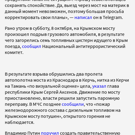
сохранять спокойствие. Да, выезд через мост на материк в
данный момент невозможен, поэтому большая просьба
корректировать свои планы», —
написал
он в Telegram.
Рано утром в субботу, 8 октября, на Крымском мосту
произошел подрыв грузового автомобиля, в результате
чего загорелись семь топливных цистерн идущего в Крым
поезда,
сообщил
Национальный антитеррористический
комитет.
В результате взрыва обрушились два пролета
автополотна моста из Краснодара в Керчь, нитка из Керчи
на Тамань «по визуальной оценке» цела,
указал
глава
республики Крым Сергей Аксенов. Движение по мосту
приостановлено, власти решили запустить паромную
переправу. В МЧС позднее
сообщили
, что «пожар
железнодорожного состава с дизельным топливом на
Крымском мосту потушен», открытого горения не
наблюдается.
Владимир Путин
поручил
создать правительственную