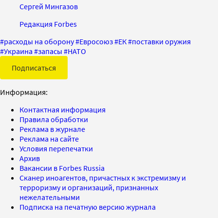
Сергей Мингазов
Редакция Forbes
#
расходы на оборону
#
Евросоюз
#
ЕК
#
поставки оружия
#
Украина
#
запасы
#
НАТО
Подписаться
Информация:
Контактная информация
Правила обработки
Реклама в журнале
Реклама на сайте
Условия перепечатки
Архив
Вакансии в Forbes Russia
Сканер иноагентов, причастных к экстремизму и
терроризму и организаций, признанных
нежелательными
Подписка на печатную версию журнала