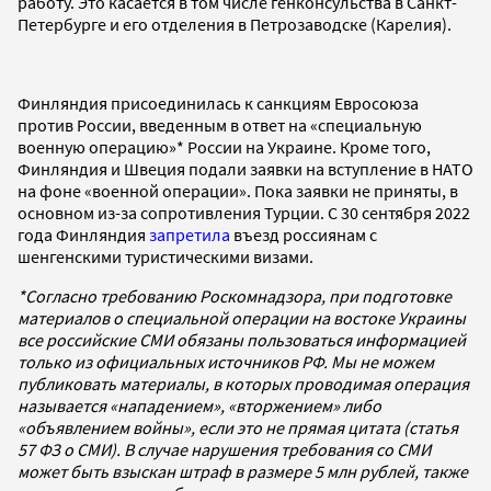
работу. Это касается в том числе генконсульства в Санкт-
Петербурге и его отделения в Петрозаводске (Карелия).
Финляндия присоединилась к санкциям Евросоюза
против России, введенным в ответ на «специальную
военную операцию»* России на Украине. Кроме того,
Финляндия и Швеция подали заявки на вступление в НАТО
на фоне «военной операции». Пока заявки не приняты, в
основном из-за сопротивления Турции. С 30 сентября 2022
года Финляндия
запретила
въезд россиянам с
шенгенскими туристическими визами.
*Согласно требованию Роскомнадзора, при подготовке
материалов о специальной операции на востоке Украины
все российские СМИ обязаны пользоваться информацией
только из официальных источников РФ. Мы не можем
публиковать материалы, в которых проводимая операция
называется «нападением», «вторжением» либо
«объявлением войны», если это не прямая цитата (статья
57 ФЗ о СМИ). В случае нарушения требования со СМИ
может быть взыскан штраф в размере 5 млн рублей, также