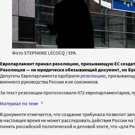
Фото STEPHANIE LECOCQ / EPA
Европарламент принял резолюцию, призывающую ЕС создать 
Резолюция — не юридически обязывающий документ, но Брю
Депутаты Европарламента одобрили
резолюцию
, призывающу
военного руководства России и ее союзников.
За текст резолюции проголосовали 472 европарламентария, п
Материал по теме
В документе отмечается, что создание трибунала позволит з
в настоящее время не может расследовать действия России на 
понять российской политической и деловой элите, что «для Р