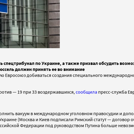
спецтрибунал по Украине, а также призвал обсудить возмож
ссель должен принять ее во внимание
ю Евросоюз добиваться создания специального международно
ротив — 19 при 33 воздержавшихся,
сообщила
пресс-служба Ев
аполнить вакуум в международном уголовном правосудии и доп
Украине (Москва и Киев подписали Римский статут — договор об
оссийской Федерации под руководством Путина больше невозмо