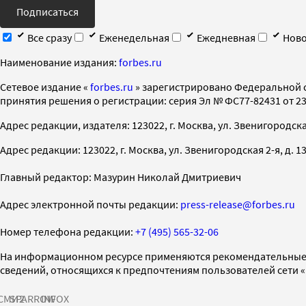
Подписаться
Все сразу
Еженедельная
Ежедневная
Ново
Наименование издания:
forbes.ru
Cетевое издание «
forbes.ru
» зарегистрировано Федеральной 
принятия решения о регистрации: серия Эл № ФС77-82431 от 23 
Адрес редакции, издателя: 123022, г. Москва, ул. Звенигородская 2-
Адрес редакции: 123022, г. Москва, ул. Звенигородская 2-я, д. 13, с
Главный редактор: Мазурин Николай Дмитриевич
Адрес электронной почты редакции:
press-release@forbes.ru
Номер телефона редакции:
+7 (495) 565-32-06
На информационном ресурсе применяются рекомендательные 
сведений, относящихся к предпочтениям пользователей сети 
СМИ2
SPARROW
INFOX