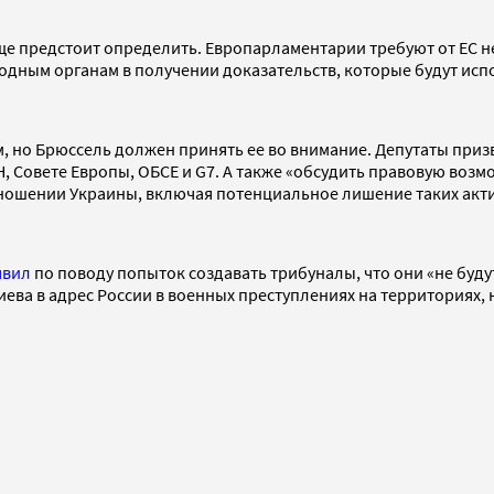
 еще предстоит определить. Европарламентарии требуют от ЕС
дным органам в получении доказательств, которые будут испо
 но Брюссель должен принять ее во внимание. Депутаты при
 Совете Европы, ОБСЕ и G7. А также «обсудить правовую возм
ношении Украины, включая потенциальное лишение таких акти
явил
по поводу попыток создавать трибуналы, что они «не буду
Киева в адрес России в военных преступлениях на территориях