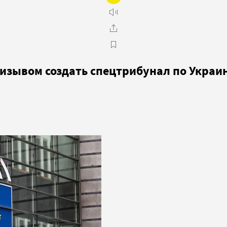
изывом создать спецтрибунал по Украи