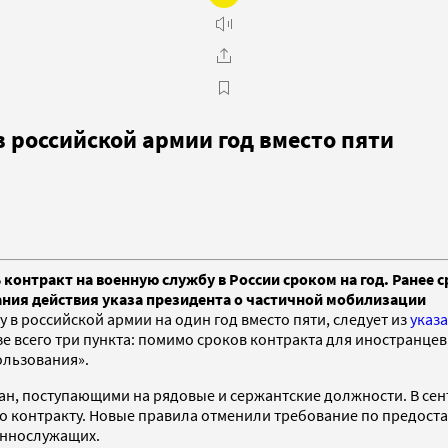
 российской армии год вместо пяти
нтракт на военную службу в России сроком на год. Ранее ср
ния действия указа президента о частичной мобилизации
в российской армии на один год вместо пяти, следует из
указа
всего три пункта: помимо сроков контракта для иностранцев в
ользования».
ан, поступающими на рядовые и сержантские должности. В сен
по контракту. Новые правила отменили требование по предост
еннослужащих.