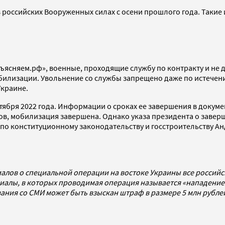
 российских Вооруженных силах с осени прошлого года. Такие
ъясняем.рф», военные, проходящие службу по контракту и не 
обилизации. Увольнение со службы запрещено даже по истечени
Украине.
тября 2022 года. Информации о сроках ее завершения в докуме
стов, мобилизация завершена. Однако указа президента о зав
по конституционному законодательству и госстроительству Ан
алов о специальной операции на востоке Украины все россий
алы, в которых проводимая операция называется «нападением
ования со СМИ может быть взыскан штраф в размере 5 млн рубл