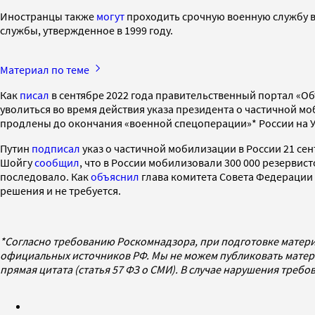
Иностранцы также
могут
проходить срочную военную службу в
службы, утвержденное в 1999 году.
Материал по теме
Как
писал
в сентябре 2022 года правительственный портал «Об
уволиться во время действия указа президента о частичной м
продлены до окончания «военной спецоперации»* России на 
Путин
подписал
указ о частичной мобилизации в России 21 сен
Шойгу
сообщил
, что в России мобилизовали 300 000 резерви
последовало. Как
объяснил
глава комитета Совета Федерации 
решения и не требуется.
*Согласно требованию Роскомнадзора, при подготовке матери
официальных источников РФ. Мы не можем публиковать матери
прямая цитата (статья 57 ФЗ о СМИ). В случае нарушения треб