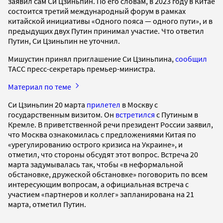
заявил сам Си Цзиньпин. По его словам, в 2023 году в Китае
состоится третий международный форум в рамках
китайской инициативы «Одного пояса — одного пути», и в
предыдущих двух Путин принимал участие. Что ответил
Путин, Си Цзиньпин не уточнил.
Мишустин принял приглашение Си Цзиньпина,
сообщил
ТАСС пресс-секретарь премьер-министра.
Материал по теме
Си Цзиньпин 20 марта
прилетел
в Москву с
государственным визитом. Он
встретился
с Путиным в
Кремле. В приветственной речи президент России заявил,
что Москва ознакомилась с предложениями Китая по
«урегулированию острого кризиса на Украине», и
отметил, что стороны обсудят этот вопрос. Встреча 20
марта задумывалась так, чтобы «в неформальной
обстановке, дружеской обстановке» поговорить по всем
интересующим вопросам, а официальная встреча с
участием «партнеров и коллег» запланирована на 21
марта, отметил Путин.