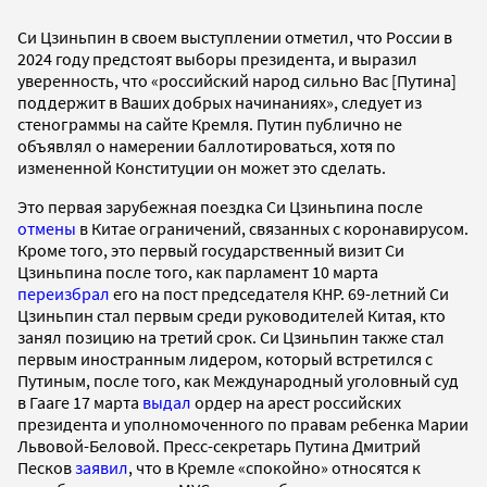
Си Цзиньпин в своем выступлении отметил, что России в
2024 году предстоят выборы президента, и выразил
уверенность, что «российский народ сильно Вас [Путина]
поддержит в Ваших добрых начинаниях», следует из
стенограммы на сайте Кремля. Путин публично не
объявлял о намерении баллотироваться, хотя по
измененной Конституции он может это сделать.
Это первая зарубежная поездка Си Цзиньпина после
отмены
в Китае ограничений, связанных с коронавирусом.
Кроме того, это первый государственный визит Си
Цзиньпина после того, как парламент 10 марта
переизбрал
его на пост председателя КНР. 69-летний Си
Цзиньпин стал первым среди руководителей Китая, кто
занял позицию на третий срок. Си Цзиньпин также стал
первым иностранным лидером, который встретился с
Путиным, после того, как Международный уголовный суд
в Гааге 17 марта
выдал
ордер на арест российских
президента и уполномоченного по правам ребенка Марии
Львовой-Беловой. Пресс-секретарь Путина Дмитрий
Песков
заявил
, что в Кремле «спокойно» относятся к