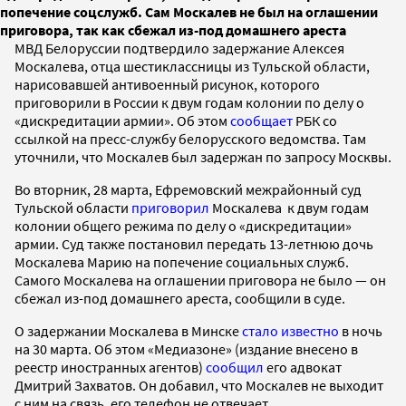
попечение соцслужб. Сам Москалев не был на оглашении
приговора, так как сбежал из-под домашнего ареста
МВД Белоруссии подтвердило задержание Алексея
Москалева, отца шестиклассницы из Тульской области,
нарисовавшей антивоенный рисунок, которого
приговорили в России к двум годам колонии по делу о
«дискредитации армии». Об этом
сообщает
РБК со
ссылкой на пресс-службу белорусского ведомства. Там
уточнили, что Москалев был задержан по запросу Москвы.
Во вторник, 28 марта, Ефремовский межрайонный суд
Тульской области
приговорил
Москалева
к двум годам
колонии общего режима по делу о «дискредитации»
армии. Суд также постановил передать 13-летнюю дочь
Москалева Марию на попечение социальных служб.
Самого Москалева на оглашении приговора не было — он
сбежал из-под домашнего ареста, сообщили в суде.
О задержании Москалева в Минске
стало известно
в ночь
на 30 марта. Об этом «Медиазоне» (издание внесено в
реестр иностранных агентов)
сообщил
его адвокат
Дмитрий Захватов. Он добавил, что Москалев не выходит
с ним на связь, его телефон не отвечает.