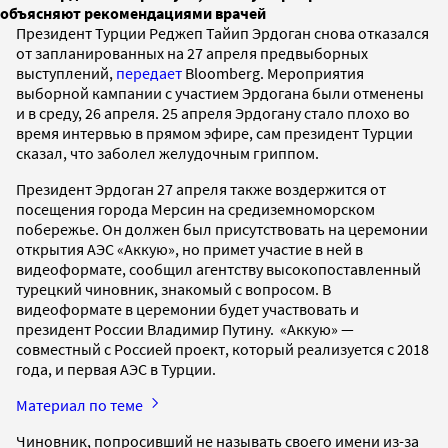
объясняют рекомендациями врачей
Президент Турции Реджеп Тайип Эрдоган снова отказался
от запланированных на 27 апреля предвыборных
выступлений,
передает
Bloomberg. Мероприятия
выборной кампании с участием Эрдогана были отменены
и в среду, 26 апреля. 25 апреля Эрдогану стало плохо во
время интервью в прямом эфире, сам президент Турции
сказал, что заболел желудочным гриппом.
Президент Эрдоган 27 апреля также воздержится от
посещения города Мерсин на средиземноморском
побережье. Он должен был присутствовать на церемонии
открытия АЭС «Аккую», но примет участие в ней в
видеоформате, сообщил агентству высокопоставленный
турецкий чиновник, знакомый с вопросом. В
видеоформате в церемонии будет участвовать и
президент России Владимир Путину. «Аккую» —
совместный с Россией проект, который реализуется с 2018
года, и первая АЭС в Турции.
Материал по теме
Чиновник, попросивший не называть своего имени из-за