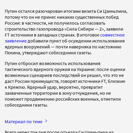
Путин остался разочарован итогами визита Си Цзиньпина,
потому что он не принес никаких существенных побед
России: в частности, не получилось согласовать
строительство газопровода «Сила Сибири — 2», заявили
FT источники в западных странах. В итоговое
совместное
заявление
добавили пункт об осуждении использования
ядерных вооружений — почти наверняка по настоянию
Пекина, утверждают собеседники газеты.
Путин отбросил возможность использования
тактического ядерного оружия на Украине: после оценки
возможных сценариев последствий он решил, что это не
даст России преимуществ, говорят источники FT, близкие
к Кремлю. Ядерный удар, вероятно, превратит
захваченные территории в зону отчуждения, но не
поможет продвижению российских военных, отметили
собеседники газеты.
Материал по теме
Всего через три дня после отъезда Си Цзиньпина из