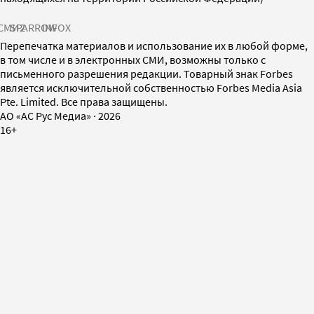
СМИ2
SPARROW
INFOX
Перепечатка материалов и использование их в любой форме,
в том числе и в электронных СМИ, возможны только с
письменного разрешения редакции. Товарный знак Forbes
является исключительной собственностью Forbes Media Asia
Pte. Limited. Все права защищены.
AO «АС Рус Медиа»
·
2026
16+