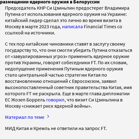
размещении ядерного оружия в Белоруссии
Председатель КНР Си Цзиньпин предостерег Владимира
Путина от использования ядерного оружия на Украине:
китайский лидер сделал это лично во время визита в
Москву в марте 2023 года,
написала
Financial Times со
ссылкой на источники.
С тех пор китайские чиновники ставят в заслугу своему
государству то, что они смогли убедить Путина отказаться
от «завуалированных угроз» применить ядерное оружие
против Украины, говорят собеседники FT. По их словам,
недопущение применения Путиным ядерного оружия
стало центральной частью стратегии Китая по
восстановлению отношений с Евросоюзом, заявил
высокопоставленный советник правительства Китая, имя
которого FT не раскрыла. Еще в марте глава дипломатии
ЕС Жозеп Боррель
говорил
, что визит Си Цзиньпина в
Москву «снижает риск ядерной войны».
Материал по теме
МИД Китая и Кремль не ответили на запрос FT.