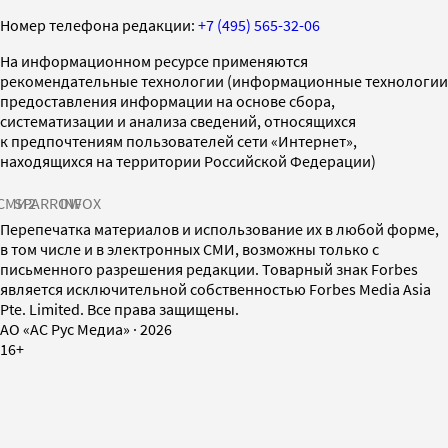
Номер телефона редакции:
+7 (495) 565-32-06
На информационном ресурсе применяются
рекомендательные технологии (информационные технологии
предоставления информации на основе сбора,
систематизации и анализа сведений, относящихся
к предпочтениям пользователей сети «Интернет»,
находящихся на территории Российской Федерации)
СМИ2
SPARROW
INFOX
Перепечатка материалов и использование их в любой форме,
в том числе и в электронных СМИ, возможны только с
письменного разрешения редакции. Товарный знак Forbes
является исключительной собственностью Forbes Media Asia
Pte. Limited. Все права защищены.
AO «АС Рус Медиа»
·
2026
16+