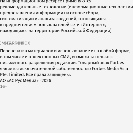
На информационном ресурсе применяются
рекомендательные технологии (информационные технологии
предоставления информации на основе сбора,
систематизации и анализа сведений, относящихся
к предпочтениям пользователей сети «Интернет»,
находящихся на территории Российской Федерации)
СМИ2
SPARROW
INFOX
Перепечатка материалов и использование их в любой форме,
в том числе и в электронных СМИ, возможны только с
письменного разрешения редакции. Товарный знак Forbes
является исключительной собственностью Forbes Media Asia
Pte. Limited. Все права защищены.
AO «АС Рус Медиа»
·
2026
16+