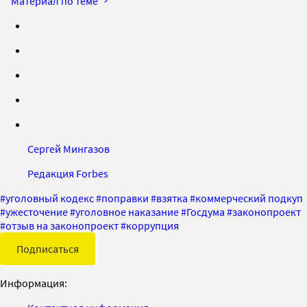
Материал по теме
Сергей Мингазов
Редакция Forbes
#
уголовный кодекс
#
поправки
#
взятка
#
коммерческий подкуп
#
ужесточение
#
уголовное наказание
#
Госдума
#
законопроект
#
отзыв на законопроект
#
коррупция
Подписаться
Информация: