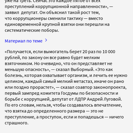
уже на треть. Сейчас это каждое пятое от всех
преступлений коррупционной направленности», —
заявил депутат. Он объяснил такой рост тем,
что коррупционеры сменили тактику — вместо
единовременной крупной взятки они перешли на
систематические поборы.
Материал по теме
«Получается, если вымогатель берет 20 раз по 10 000
рублей, по закону он все равно будет мелким
взяточником. Но очевидно, что он представляет не
меньшую опасность», — сказал Выборный. «Это как
болезнь, которая охватывает организм, и лечить ее нужно
целиком, каждый самый мелкий метастаз, иначе он рано
или поздно прорастет», — сказал соавтор законопроекта,
первый зампред комитета Госдумы по безопасности и
борьбе с коррупцией, депутат от ЛДПР Андрей Луговой.
По его словам, нельзя, чтобы создавалось впечатление,
что взятка до определенного размера — это не
преступление, а проступок, если и попадешься — ничего
страшного.