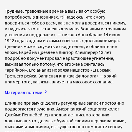
Трудные, тревожные времена вызывают особую
потребность в дневниках. «Я надеюсь, что смогу
довериться тебе во всем, как не могла довериться никому,
и надеюсь, что ты станешь для меня большим источником
утешения и поддержки», — писала Анна Франк 14 июня
1942 года в одном из самых известных дневников мира.
Дневник может служить и свидетелем, и обвинителем
эпохи. Еврей из Дрездена Виктор Клемперер 13 лет
подробно документировал нарастающее угнетение,
выживая только потому, что его жена считалась
«арийкой». Его анализ новояза нацистов «LTI. Язык
Третьего рейха. Записная книжка филолога» — яркий
пример того, как язык влияет на массовое сознание.
Материал по теме
Влияние привычки делать регулярные записи постоянно
подвергается изучению. Американский социопсихолог
Джеймс Пеннебейкер продвигает письмотерапию,
доказывая, что, делясь с бумагой своими переживаниями,
мыслями и эмоциями, вы существенно помогаете своему