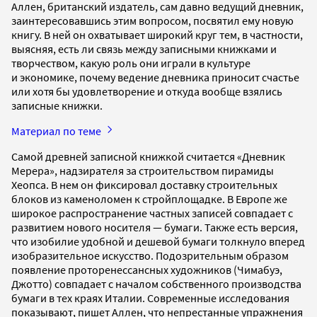
Аллен, британский издатель, сам давно ведущий дневник,
заинтересовавшись этим вопросом, посвятил ему новую
книгу. В ней он охватывает широкий круг тем, в частности,
выясняя, есть ли связь между записными книжками и
творчеством, какую роль они играли в культуре
и экономике, почему ведение дневника приносит счастье
или хотя бы удовлетворение и откуда вообще взялись
записные книжки.
Материал по теме
Самой древней записной книжкой считается «Дневник
Мерера», надзирателя за строительством пирамиды
Хеопса. В нем он фиксировал доставку строительных
блоков из каменоломен к стройплощадке. В Европе же
широкое распространение частных записей совпадает с
развитием нового носителя — бумаги. Также есть версия,
что изобилие удобной и дешевой бумаги толкнуло вперед
изобразительное искусство. Подозрительным образом
появление проторенессансных художников (Чимабуэ,
Джотто) совпадает с началом собственного производства
бумаги в тех краях Италии. Современные исследования
показывают, пишет Аллен, что непрестанные упражнения