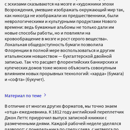
с эскизами сказываются на мозге и «художники эпохи
Возрождения, умевшие изображать окружающий мир так,
как никогда не изображали их предшественники, были
неврологическими и культурными продуктами Нового
времени: ведь бумажные альбомы не только дали им
новые способы работы, но и повлияли на
кровообращение в мозге и рост серого вещества».
Локальная общедоступность бумаги позволила
Флоренции в полной мере воспользоваться и другим
итальянским новшеством — бухгалтерской двойной
записью. Так что расцвет флорентийских банкирских и
купеческих домов тоже можно объяснить совокупным
влиянием новых прорывных технологий: «харда» (бумага)
и «софта» (бухучет).
Материал по теме
В отличие от многих других форматов, мы точно знаем
«отца» ежедневника. К 1812 году английский переплетчик
Джон Леттс при­урочил выпуск записной книжки с
размеченными днями. Каждой рабочей неделе уделялся
разворот: с понедельника по среду слева, с четверга по