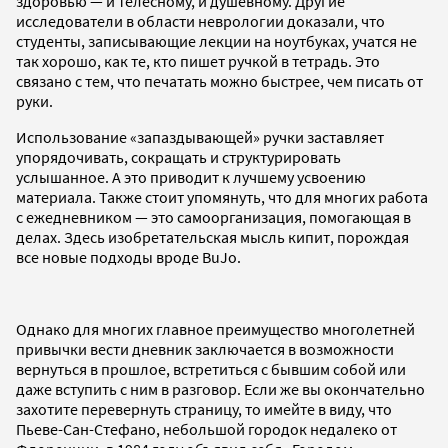
здоровью — и телесному, и душевному. Другие
исследователи в области неврологии доказали, что
студенты, записывающие лекции на ноутбуках, учатся не
так хорошо, как те, кто пишет ручкой в тетрадь. Это
связано с тем, что печатать можно быстрее, чем писать от
руки.
Использование «запаздывающей» ручки заставляет
упорядочивать, сокращать и структурировать
услышанное. А это приводит к лучшему усвоению
материала. Также стоит упомянуть, что для многих работа
с ежедневником — это самоорганизация, помогающая в
делах. Здесь изобретательская мысль кипит, порождая
все новые подходы вроде BuJo.
Однако для многих главное преимущество многолетней
привычки вести дневник заключается в возможности
вернуться в прошлое, встретиться с бывшим собой или
даже вступить с ним в разговор. Если же вы окончательно
захотите перевернуть страницу, то имейте в виду, что
Пьеве-Сан-Стефано, небольшой городок недалеко от