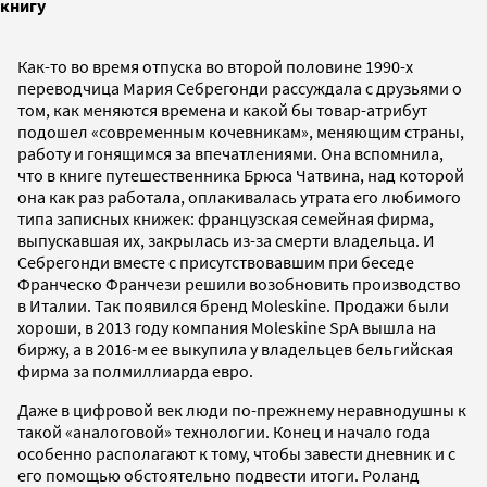
книгу
Как-то во время отпуска во второй половине 1990-х
переводчица Мария Себрегонди рассуждала с друзьями о
том, как меняются времена и какой бы товар-атрибут
подошел «современным кочевникам», меняющим страны,
работу и гонящимся за впечатлениями. Она вспомнила,
что в книге путешественника Брюса Чатвина, над которой
она как раз работала, оплакивалась утрата его любимого
типа записных книжек: французская семейная фирма,
выпускавшая их, закрылась из-за смерти владельца. И
Себрегонди вместе с присутствовавшим при беседе
Франческо Франчези решили возобновить производство
в Италии. Так появился бренд Moleskine. Продажи были
хороши, в 2013 году компания Moleskine SpA вышла на
биржу, а в 2016-м ее выкупила у владельцев бельгийская
фирма за полмиллиарда евро.
Даже в цифровой век люди по-прежнему неравнодушны к
такой «аналоговой» технологии. Конец и начало года
особенно располагают к тому, чтобы завести дневник и с
его помощью обстоятельно подвести итоги. Роланд