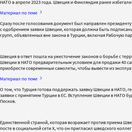
НАТО в апреле 2023 года. Швеция и Финляндия ранее избегали 
Материал по теме
Сразу после голосования документ был направлен президенту
с одобрением заявки Швеции, которая должна быть подписана
групп, объявленных вне закона в Турции, включая Рабочую па
Швеция в ответ пошла на ужесточение законов о борьбе с тер
Швеции в НАТО предварительным условием для продажи 40 само
приобрести современные самолеты, чтобы вывести из эксплуата
Материал по теме
О том, что Турция готова поддержать заявку Швеции в НАТО, г
заявки с принятием Турции в ЕС. Вступление Швеции в НАТО б
Песков.
Единственной страной, которая возражает против приема Швец
посте в социальной сети X, что он пригласил шведского колл