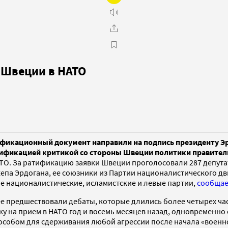
 Швеции в НАТО
ификационный документ направили на подпись президенту Э
атификацией критикой со стороны Швеции политики правител
ТО. За ратификацию заявки Швеции проголосовали 287 депутат
жепа Эрдогана, ее союзники из Партии националистического 
е националистические, исламистские и левые партии,
сообщае
ее предшествовали дебаты, которые длились более четырех час
 на прием в НАТО год и восемь месяцев назад, одновременно с
особом для сдерживания любой агрессии после начала «военн