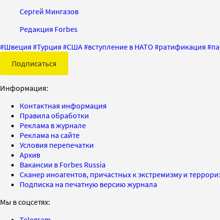
Сергей Мингазов
Редакция Forbes
#
Швеция
#
Турция
#
США
#
вступление в НАТО
#
ратификация
#
па
Подписаться
Информация:
Контактная информация
Правила обработки
Реклама в журнале
Реклама на сайте
Условия перепечатки
Архив
Вакансии в Forbes Russia
Сканер иноагентов, причастных к экстремизму и террор
Подписка на печатную версию журнала
Мы в соцсетях:
Telegram