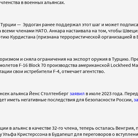
членства в военных альянсах.
 Турции — Эрдоган ранее поддержал этот шаг и может подписа
 всеми членами НАТО. Анкара настаивала на том, чтобы Швеци
ртию Курдистана (признана террористической организацией в 
роризмом и сняла ограничения на экспорт оружия в Турцию. П
летов F-16 Block 70 производства американской Lockheed Mart
ции свои истребители F-4, отмечает агентство.
енсек альянса Йенс Столтенберг
заявил
в июле 2023 года. Пере
удет иметь негативные последствия для безопасности России,
з
ии в альянс в качестве 32-го члена, теперь осталась Венгрия
егу Ульфа Кристерссона в Будапешт для переговоров о вступле