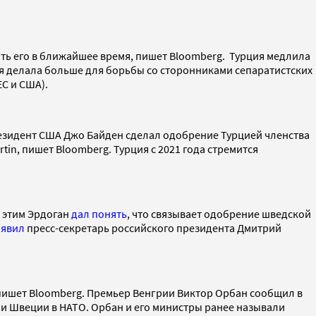
ть его в ближайшее время, пишет Bloomberg. Турция медлила
я делала больше для борьбы со сторонниками сепаратистских
ЕС и США).
резидент США Джо Байден сделал одобрение Турцией членства
in, пишет Bloomberg. Турция с 2021 года стремится
д этим Эрдоган
дал понять
, что связывает одобрение шведской
аявил
пресс-секретарь российского президента Дмитрий
, пишет Bloomberg. Премьер Венгрии Виктор Орбан сообщил в
нии Швеции в НАТО. Орбан и его министры ранее называли