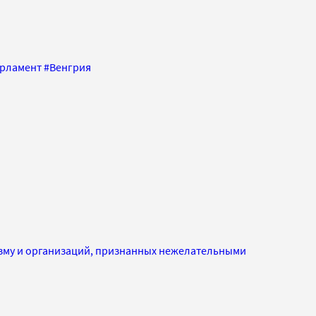
рламент
#
Венгрия
изму и организаций, признанных нежелательными