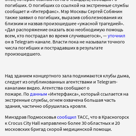
погибших. О погибших со ссылкой на экстренные службы
сообщает и «Интерфакс». Мэр Москвы Сергей Собянин
также заявил о погибших, выразив соболезнования их
близким и назвав произошедшее «ужасной трагедией».
«Дал распоряжение оказать всю необходимую помощь
всем, кто пострадал во время случившегося», —
уточнил
он в Telegram-канале. Власти пока не называли точного
числа погибших и пострадавших в результате
произошедшего.
Над зданием концертного зала поднимаются клубы дыма,
следует из опубликованных агентствами и Telegram-
каналами видео. Агентства сообщают о
пожаре. По
данным
«Интерфакса», который ссылается на
экстренные службы, огнем охвачена большая часть
здания, частично обрушилась кровля.
Минздрав Подмосковья
сообщил
ТАСС, что в Красногорск
к Crocus City Hall направлено более 30 областных и 20
московских бригад скорой медицинской помощи.