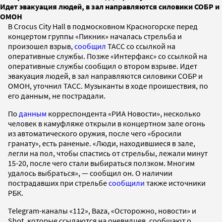
Идет эвакуация людей, в зал направляются силовики СОБР и
ОМОН
В Crocus City Hall в подмосковном Красногорске перед
концертом группы «Пикник» началась стрельба и
произошел взрыв,
сообщил
ТАСС со ссылкой на
оперативные службы. Позже «Интерфакс» со ссылкой на
оперативные службы сообщил о втором взрыве. Идет
эвакуация людей, в зал направляются силовики СОБР и
ОМОН, уточнил ТАСС. Музыканты в ходе проишествия, по
его данным, не пострадали.
По
данным
корреспондента «РИА Новости», несколько
человек в камуфляже открыли в концертном зале огонь
из автоматического оружия, после чего «бросили
гранату», есть раненые. «Люди, находившиеся в зале,
легли на пол, чтобы спастись от стрельбы, лежали минут
15-20, после чего стали выбираться ползком. Многим
удалось выбраться», — сообщил он. О наличии
пострадавших при стрельбе
сообщили
также источники
РБК.
Telegram-каналы «112», Baza, «Осторожно, новости» и
Shot, которые ссылаются на очевидцев, сообщают о