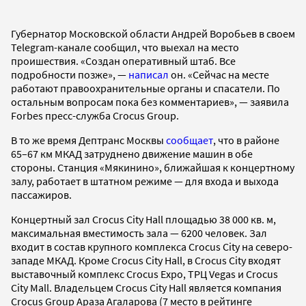
Губернатор Московской области Андрей Воробьев в своем
Telegram-канале сообщил, что выехал на место
проишествия. «Создан оперативный штаб. Все
подробности позже», —
написал
он. «Сейчас на месте
работают правоохранительные органы и спасатели. По
остальным вопросам пока без комментариев», — заявила
Forbes пресс-служба Crocus Group.
В то же время Дептранс Москвы
сообщает
, что в районе
65–67 км МКАД затруднено движение машин в обе
стороны. Станция «Мякинино», ближайшая к концертному
залу, работает в штатном режиме — для входа и выхода
пассажиров.
Концертный зал Crocus City Hall площадью 38 000 кв. м,
максимальная вместимость зала — 6200 человек. Зал
входит в состав крупного комплекса Crocus City на северо-
западе МКАД. Кроме Crocus City Hall, в Crocus City входят
выставочный комплекс Crocus Expo, ТРЦ Vegas и Crocus
City Mall. Владельцем Crocus City Hall является компания
Crocus Group Араза Агаларова (7 место в рейтинге