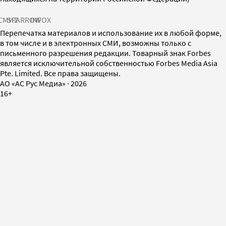
СМИ2
SPARROW
INFOX
Перепечатка материалов и использование их в любой форме,
в том числе и в электронных СМИ, возможны только с
письменного разрешения редакции. Товарный знак Forbes
является исключительной собственностью Forbes Media Asia
Pte. Limited. Все права защищены.
AO «АС Рус Медиа»
·
2026
16+