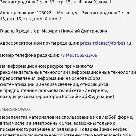
Звенигородская 2-я, д. 13, стр. 15, эт. 4, пом. X, ком. 1
Адрес редакции: 123022, г. Москва, ул. Звенигородская 2-я, д.
13, стр. 15, эт. 4, пом. X, ком. 1
Главный редактор: Мазурин Николай Дмитриевич
Адрес электронной почты редакции:
press-release@forbes.ru
Номер телефона редакции:
+7 (495) 565-32-06
На информационном ресурсе применяются
рекомендательные технологии (информационные технологии
предоставления информации на основе сбора,
систематизации и анализа сведений, относящихся
к предпочтениям пользователей сети «Интернет»,
находящихся на территории Российской Федерации)
СМИ2
SPARROW
INFOX
Перепечатка материалов и использование их в любой форме,
в том числе и в электронных СМИ, возможны только с
письменного разрешения редакции. Товарный знак Forbes
является исключительной собственностью Forbes Media Asia