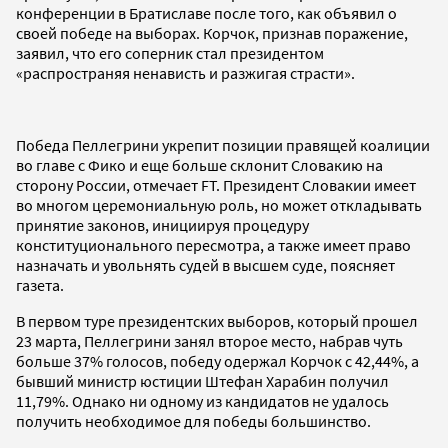
конференции в Братиславе после того, как объявил о
своей победе на выборах. Корчок, признав поражение,
заявил, что его соперник стал президентом
«распространяя ненависть и разжигая страсти».
Победа Пеллегрини укрепит позиции правящей коалиции
во главе с Фико и еще больше склонит Словакию на
сторону России, отмечает FT. Президент Словакии имеет
во многом церемониальную роль, но может откладывать
принятие законов, инициируя процедуру
конституционального пересмотра, а также имеет право
назначать и увольнять судей в высшем суде, поясняет
газета.
В первом туре президентских выборов, который прошел
23 марта, Пеллегрини занял второе место, набрав чуть
больше 37% голосов, победу одержал Корчок с 42,44%, а
бывший министр юстиции Штефан Харабин получил
11,79%. Однако ни одному из кандидатов не удалось
получить необходимое для победы большинство.