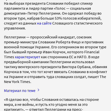
На выборах президента Словакии победил спикер
парламента и лидер партии «Голос — социальная
демократия» Петер Пеллегрини. Он одержал победу во
втором туре, набрав больше 53% голосов избирателей,
следует из данных
на сайте
Словацкого статистического
управления.
Пеллегрини — пророссийский кандидат, союзник
премьер-министра Словакии Роберта Фицо и противник
военной помощи Украине. Его соперником во втором туре
был бывший премьер Иван Корчок, которого Financial
Times
характеризует
как сторонника ЕС и НАТО. В ходе
предвыборной кампании Пеллегрини использовал
тактику венгерского президента Виктора Орбана, обвиняя
Корчока в том, что тот хочет ввязать Словакию в конфликт
на Украине и отправить туда словацких солдат, пишет The
New York Times.
Материал по теме
«Я сделаю все, чтобы Словакия оставалась на стороне
мира, а не войны, и пусть кто угодно меня за это
критикует», — отметил Пеллегрини на пресс-