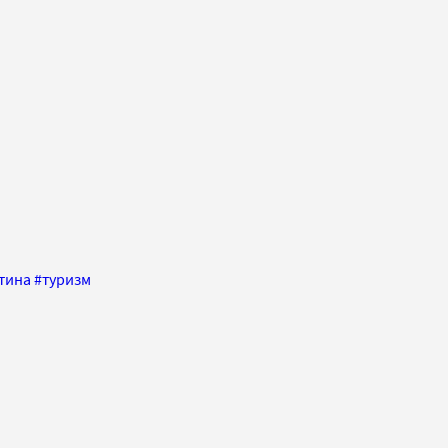
тина
#
туризм