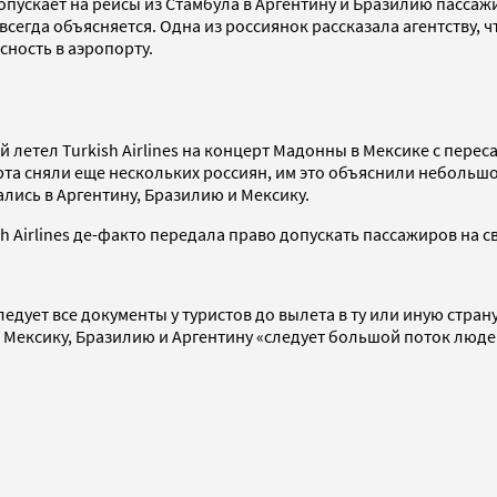
 допускает на рейсы из Стамбула в Аргентину и Бразилию пасса
сегда объясняется. Одна из россиянок рассказала агентству, что
ность в аэропорту.
 летел Turkish Airlines на концерт Мадонны в Мексике с перес
 борта сняли еще нескольких россиян, им это объяснили небол
ались в Аргентину, Бразилию и Мексику.
ish Airlines де-факто передала право допускать пассажиров на 
следует все документы у туристов до вылета в ту или иную стра
рез Мексику, Бразилию и Аргентину «следует большой поток люд