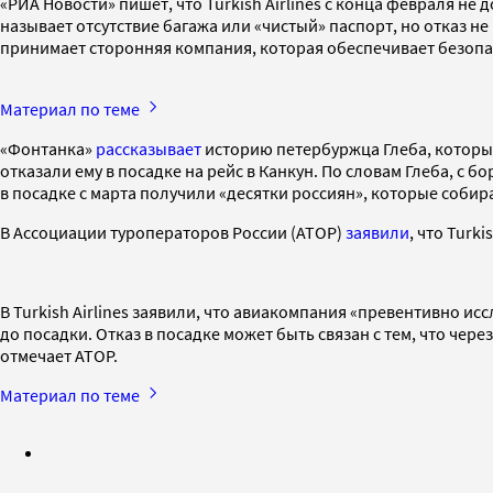
«РИА Новости» пишет, что Turkish Airlines с конца февраля не
называет отсутствие багажа или «чистый» паспорт, но отказ не в
принимает сторонняя компания, которая обеспечивает безопас
Материал по теме
«Фонтанка»
рассказывает
историю петербуржца Глеба, который
отказали ему в посадке на рейс в Канкун. По словам Глеба, с
в посадке с марта получили «десятки россиян», которые собир
В Ассоциации туроператоров России (АТОР)
заявили
, что Turk
В Turkish Airlines заявили, что авиакомпания «превентивно ис
до посадки. Отказ в посадке может быть связан с тем, что че
отмечает АТОР.
Материал по теме