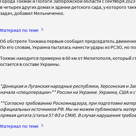
Города Токмак и Пологи Запорожской области с сентября 2023
в четырех других домах и здании детского сада, у которого 
задач, добавил Мельниченко.
Материал по теме
Об обстреле Токмака первым сообщил председатель движения «
По его словам, Украина пыталась нанести удары из РСЗО, но
Токмак находится примерно в 60 км от Мелитополя, который с
остается в составе Украины.
*Донецкая и Луганская народные республики, Херсонская и Зап
начала «спецоперации»** России на Украине. Украина, США и 
**Согласно требованию Роскомнадзора, при подготовке матер
официальных источников РФ. Мы не можем публиковать матери
прямая цитата (статья 57 ФЗ о СМИ). В случае нарушения треб
Материал по теме