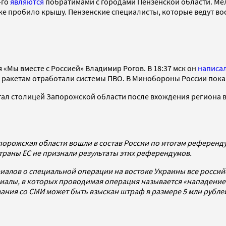
-го
являются
побратимами с городами Пензенской области. Мел
также пробило крышу. Пензенские специалисты, которые ведут 
Мы вместе с Россией» Владимир Рогов. В 18:37 мск он
написа
 по ракетам отработали системы ПВО. В Минобороны России по
тал столицей Запорожской области после вхождения региона в
орожская области вошли в состав России по итогам референдум
страны ЕС не признали результаты этих референдумов.
иалов о специальной операции на востоке Украины все росси
алы, в которых проводимая операция называется «нападением
ования со СМИ может быть взыскан штраф в размере 5 млн рубл