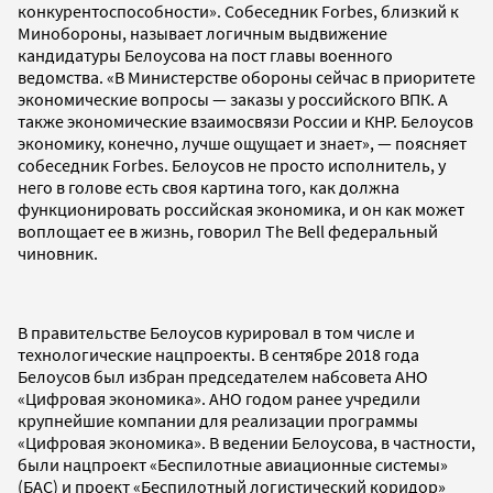
конкурентоспособности». Собеседник Forbes, близкий к
Минобороны, называет логичным выдвижение
кандидатуры Белоусова на пост главы военного
ведомства. «В Министерстве обороны сейчас в приоритете
экономические вопросы — заказы у российского ВПК. А
также экономические взаимосвязи России и КНР. Белоусов
экономику, конечно, лучше ощущает и знает», — поясняет
собеседник Forbes. Белоусов не просто исполнитель, у
него в голове есть своя картина того, как должна
функционировать российская экономика, и он как может
воплощает ее в жизнь, говорил The Bell федеральный
чиновник.
В правительстве Белоусов курировал в том числе и
технологические нацпроекты. В сентябре 2018 года
Белоусов был избран председателем набсовета АНО
«Цифровая экономика». АНО годом ранее учредили
крупнейшие компании для реализации программы
«Цифровая экономика». В ведении Белоусова, в частности,
были нацпроект «Беспилотные авиационные системы»
(БАС) и проект «Беспилотный логистический коридор»