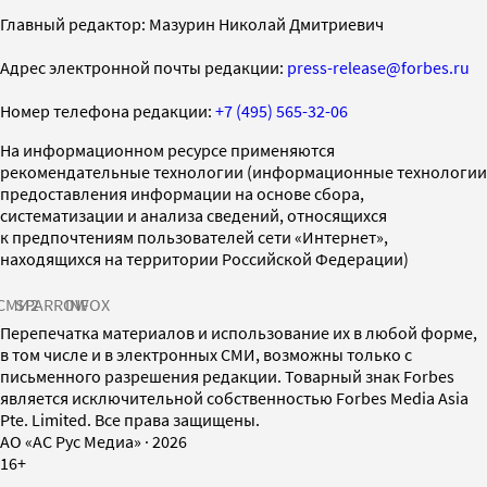
Главный редактор: Мазурин Николай Дмитриевич
Адрес электронной почты редакции:
press-release@forbes.ru
Номер телефона редакции:
+7 (495) 565-32-06
На информационном ресурсе применяются
рекомендательные технологии (информационные технологии
предоставления информации на основе сбора,
систематизации и анализа сведений, относящихся
к предпочтениям пользователей сети «Интернет»,
находящихся на территории Российской Федерации)
СМИ2
SPARROW
INFOX
Перепечатка материалов и использование их в любой форме,
в том числе и в электронных СМИ, возможны только с
письменного разрешения редакции. Товарный знак Forbes
является исключительной собственностью Forbes Media Asia
Pte. Limited. Все права защищены.
AO «АС Рус Медиа»
·
2026
16+