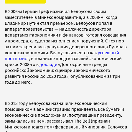
В 2006-м Герман Греф назначил Белоусова своим
заместителем в Минэкономразвития, а в 2008-м, когда
Владимир Путин стал премьером, Белоусов попал в
аппарат правительства — на должность директора
департамента экономики и финансов: готовил совещания
у премьера, следил за исполнением поручений. С тех пор
за ним закрепилась репутация доверенного лица Путина в
вопросах экономики. Белоусов известен как
успешный
прогнозист
, в том числе предсказавший экономический
кризис 2008-го в
докладе
«Долгосрочные тренды
российской экономики: сценарии экономического
развития России до 2020 года», опубликованном за три
года до него.
В 2013 году Белоусова назначили экономическим
помощником в администрацию президента. Все бумаги и
экономические предложения, поступавшие президенту,
замыкались на нем, рассказывал The Bell (признан
Минюстом иноагентом) федеральный чиновник. Белоусов