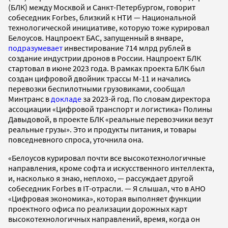
(БЛК) между Москвой и Санкт-Петербургом, говорит
собеседник Forbes, близкий к НТИ — Национальной
технологической инициативе, которую тоже курировал
Белоусов. Нацпроект БАС, запущенный в январе,
подразумевает
инвестирование 714 млрд рублей в
создание индустрии дронов в России. Нацпроект БЛК
стартовал в июне 2023 года. В рамках проекта БЛК был
создан цифровой двойник трассы М-11 и начались
перевозки беспилотными грузовиками, сообщал
Минтранс в
докладе
за 2023-й год. По словам директора
ассоциации «Цифровой транспорт и логистика» Полины
Давыдовой, в проекте БЛК «реальные перевозчики везут
реальные грузы». Это и продукты питания, и товары
повседневного спроса, уточнила она.
«Белоусов курировал почти все высокотехнологичные
направления, кроме софта и искусственного интеллекта,
и, насколько я знаю, неплохо, — рассуждает другой
собеседник Forbes в IT-отрасли. — Я слышал, что в АНО
«Цифровая экономика», которая выполняет функции
проектного офиса по реализации дорожных карт
высокотехнологичных направлений, время, когда он