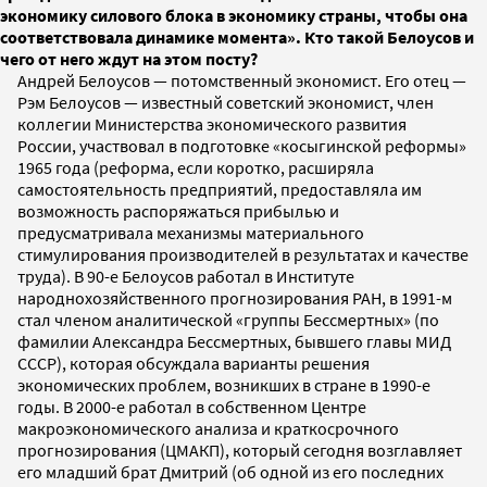
экономику силового блока в экономику страны, чтобы она
соответствовала динамике момента». Кто такой Белоусов и
чего от него ждут на этом посту?
Андрей Белоусов — потомственный экономист. Его отец —
Рэм Белоусов — известный советский экономист, член
коллегии Министерства экономического развития
России, участвовал в подготовке «косыгинской реформы»
1965 года (реформа, если коротко, расширяла
самостоятельность предприятий, предоставляла им
возможность распоряжаться прибылью и
предусматривала механизмы материального
стимулирования производителей в результатах и качестве
труда). В 90-е Белоусов работал в Институте
народнохозяйственного прогнозирования РАН, в 1991-м
стал членом аналитической «группы Бессмертных» (по
фамилии Александра Бессмертных, бывшего главы МИД
СССР), которая обсуждала варианты решения
экономических проблем, возникших в стране в 1990-е
годы. В 2000-е работал в собственном Центре
макроэкономического анализа и краткосрочного
прогнозирования (ЦМАКП), который сегодня возглавляет
его младший брат Дмитрий (об одной из его последних