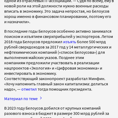
одной из отраслевых IT-ассоциаций. — Судя по всему, ему в
новой роли на этой должности нужно военные расходы
вписать в экономику. Это задача непростая, но Белоусов
хорош именно в финансовом планировании, поэтому его
и назначили».
В последние годы Белоусов особенно активно занимался
поиском и изъятием сверхприбылей у экспортеров. Летом
2018 года Белоусов предложил
изъять
более 500 млрд
рублей сверхдоходов за 2017 год у 14 металлургических и
нефтехимических компаний («список Белоусова») для
выполнения майских указов. Позднее этим
компаниям предложили участвовать в реализации
нацпроектов «Экология» и «Цифровая экономика» и
инвестировать в экономику.
Соответствующий законопроект разработал Минфин.
«Хочу напомнить главный закон капитализма: делиться
надо», —
отметил
тогда помощник президента.
Материал по теме
В 2023 году Белоусов добился от крупных компаний
разового взноса в бюджет в размере 300 млрд рублей за