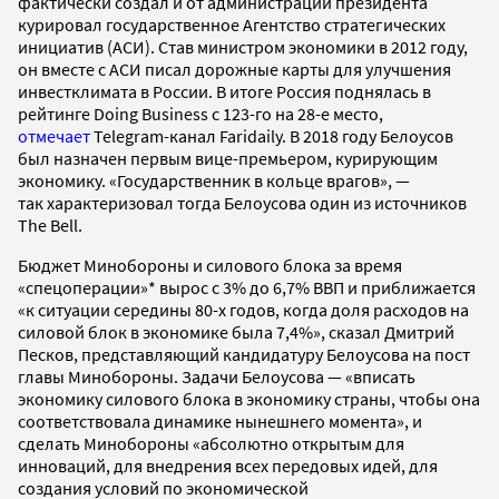
фактически создал и от администрации президента
курировал государственное Агентство стратегических
инициатив (АСИ). Став министром экономики в 2012 году,
он вместе с АСИ писал дорожные карты для улучшения
инвестклимата в России. В итоге Россия поднялась в
рейтинге Doing Business c 123-го на 28-е место,
отмечает
Telegram-канал Faridaily. В 2018 году Белоусов
был назначен первым вице-премьером, курирующим
экономику. «Государственник в кольце врагов», —
так характеризовал тогда Белоусова один из источников
The Bell.
Бюджет Минобороны и силового блока за время
«спецоперации»* вырос с 3% до 6,7% ВВП и приближается
«к ситуации середины 80-х годов, когда доля расходов на
силовой блок в экономике была 7,4%», сказал Дмитрий
Песков, представляющий кандидатуру Белоусова на пост
главы Минобороны. Задачи Белоусова — «вписать
экономику силового блока в экономику страны, чтобы она
соответствовала динамике нынешнего момента», и
сделать Минобороны «абсолютно открытым для
инноваций, для внедрения всех передовых идей, для
создания условий по экономической