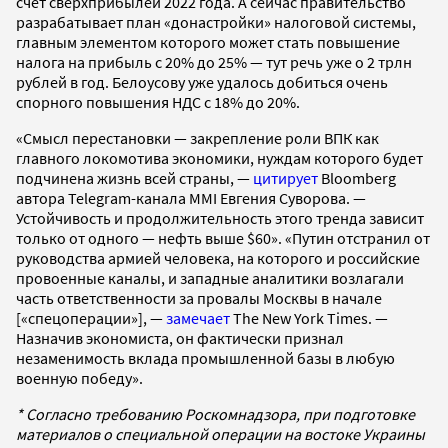
счет сверхприбылей 2022 года. А сейчас правительство
разрабатывает план «донастройки» налоговой системы,
главным элементом которого может стать повышение
налога на прибыль с 20% до 25% — тут речь уже о 2 трлн
рублей в год. Белоусову уже удалось добиться очень
спорного повышения НДС с 18% до 20%.
«Смысл перестановки — закрепление роли ВПК как
главного локомотива экономики, нуждам которого будет
подчинена жизнь всей страны, —
цитирует
Bloomberg
автора Telegram-канала MMI Евгения Суворова. —
Устойчивость и продолжительность этого тренда зависит
только от одного — нефть выше $60». «Путин отстранил от
руководства армией человека, на которого и российские
провоенные каналы, и западные аналитики возлагали
часть ответственности за провалы Москвы в начале
[«спецоперации»], —
замечает
The New York Times. —
Назначив экономиста, он фактически признал
незаменимость вклада промышленной базы в любую
военную победу».
* Согласно требованию Роскомнадзора, при подготовке
материалов о специальной операции на востоке Украины