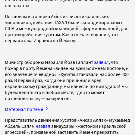
посольства.
По словам источника Axios из числа израильских
чиновников, действия ЦАХАЛ были скоординированы с
США и международной коалицией, сформированной для
противодействия хуситам. Как отмечает издание, это
первая атака Израиля по Йемену.
Министр обороны Израиля Йоав Галлант
заявил
, что
пожар в порту Йемена «виден на всем Ближнем Востоке, и
его значение очевидно». «Хуситы атаковали нас более 200
раз. В первый раз, когда они причинили вред
израильскому гражданину, мы нанесли по ним удар. И мы
будем делать это в любом месте, где это может
потребоваться», — заверил он.
Материал по теме
Представитель движения хуситов «Ансар Аллах» Мухаммед
Абдель Салям
назвал
авиаудары «жестокой израильской
агрессией», призванной заставить Йемен прекратить