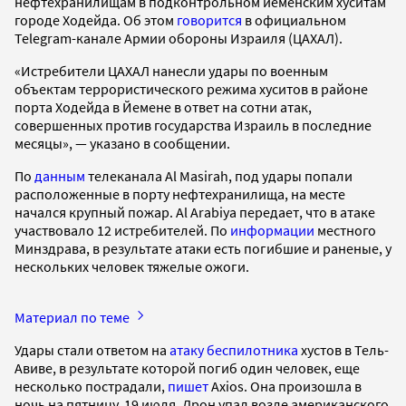
нефтехранилищам в подконтрольном йеменским хуситам
городе Ходейда. Об этом
говорится
в официальном
Telegram-канале Армии обороны Израиля (ЦАХАЛ).
«Истребители ЦАХАЛ нанесли удары по военным
объектам террористического режима хуситов в районе
порта Ходейда в Йемене в ответ на сотни атак,
совершенных против государства Израиль в последние
месяцы», — указано в сообщении.
По
данным
телеканала Al Masirah, под удары попали
расположенные в порту нефтехранилища, на месте
начался крупный пожар. Al Arabiya передает, что в атаке
участвовало 12 истребителей. По
информации
местного
Минздрава, в результате атаки есть погибшие и раненые, у
нескольких человек тяжелые ожоги.
Материал по теме
Удары стали ответом на
атаку беспилотника
хустов в Тель-
Авиве, в результате которой погиб один человек, еще
несколько пострадали,
пишет
Axios. Она произошла в
ночь на пятницу, 19 июля. Дрон упал возле американского