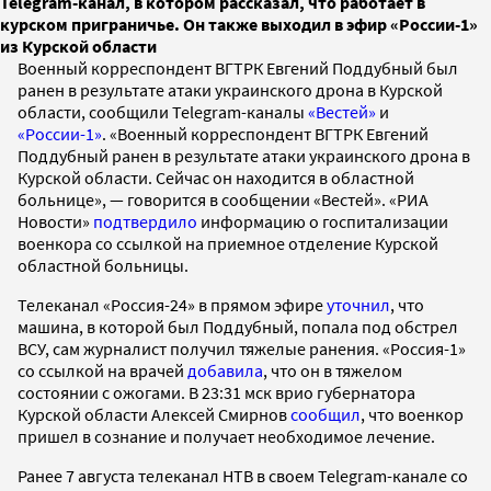
Telegram-канал, в котором рассказал, что работает в
курском приграничье. Он также выходил в эфир «России-1»
из Курской области
Военный корреспондент ВГТРК Евгений Поддубный был
ранен в результате атаки украинского дрона в Курской
области, сообщили Telegram-каналы
«Вестей»
и
«России-1»
. «Военный корреспондент ВГТРК Евгений
Поддубный ранен в результате атаки украинского дрона в
Курской области. Сейчас он находится в областной
больнице», — говорится в сообщении «Вестей». «РИА
Новости»
подтвердило
информацию о госпитализации
военкора со ссылкой на приемное отделение Курской
областной больницы.
Телеканал «Россия-24» в прямом эфире
уточнил
, что
машина, в которой был Поддубный, попала под обстрел
ВСУ, сам журналист получил тяжелые ранения. «Россия-1»
со ссылкой на врачей
добавила
, что он в тяжелом
состоянии с ожогами. В 23:31 мск врио губернатора
Курской области Алексей Смирнов
сообщил
, что военкор
пришел в сознание и получает необходимое лечение.
Ранее 7 августа телеканал НТВ в своем Telegram-канале со