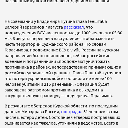
населенных пунктов Николаево-Дарьино и Олешня.
На совещании у Владимира Путина глава Генштаба
Валерий Герасимов 7 августа
рассказал
, что
подразделения ВСУ численностью до 1000 человек в 05:30
мск 6 августа перешли в наступление, чтобы захватить
часть территории Суджанского района. По словам
Герасимова, продвижение ВСУ вглубь России на курском
направлении было остановлено, сейчас российские
военные и пограничники «продолжают уничтожать
противника в районах, непосредственно примыкающих к
российско-украинской границе». Глава Генштаба уточнил,
что потери украинских войск составили не менее 100
человек убитыми и 215 ранеными. «Операция будет
завершена разгромом противника и выходом на
государственную границу», — подчеркнул Герасимов.
В результате обстрелов Курской области, по последним
данным Минздрава России,
пострадал
31 человек, в том
числе шестеро детей. Состояние четверых пострадавших
оценивается как тяжелое, уточнили в ведомстве. Всего в