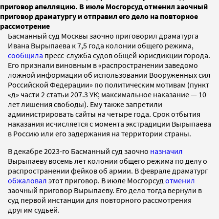
приговор апелляцию. В июле Мосгорсуд отменил заочный
приговор драматургу и отправил его дело на повторное
рассмотрение
Басманный суд Москвы заочно приговорил драматурга
Ивана Вырыпаева к 7,5 года колонии общего режима,
сообщила
пресс-служба судов общей юрисдикции города.
Его признали виновным в «распространении заведомо
ложной информации об использовании Вооруженных сил
Российской Федерации» по политическим мотивам (пункт
«д» части 2 статьи 207.3 УК; максимальное наказание — 10
лет лишения свободы). Ему также запретили
администрировать сайты на четыре года. Срок отбытия
наказания исчисляется с момента экстрадиции Вырыпаева
в Россию или его задержания на территории страны.
В декабре 2023-го Басманный суд заочно
назначил
Вырыпаеву восемь лет колонии общего режима по делу о
распространении фейков об армии. В феврале драматург
обжаловал
этот приговор. В июле Мосгорсуд
отменил
заочный приговор Вырыпаеву. Его дело тогда вернули в
суд первой инстанции для повторного рассмотрения
другим судьей.