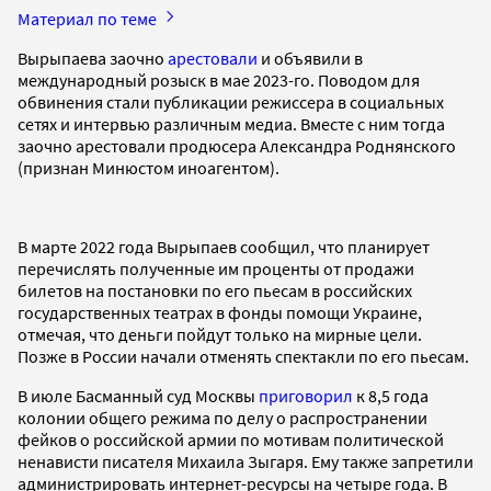
Материал по теме
Вырыпаева заочно
арестовали
и объявили в
международный розыск в мае 2023-го. Поводом для
обвинения стали публикации режиссера в социальных
сетях и интервью различным медиа. Вместе с ним тогда
заочно арестовали продюсера Александра Роднянского
(признан Минюстом иноагентом).
В марте 2022 года Вырыпаев сообщил, что планирует
перечислять полученные им проценты от продажи
билетов на постановки по его пьесам в российских
государственных театрах в фонды помощи Украине,
отмечая, что деньги пойдут только на мирные цели.
Позже в России начали отменять спектакли по его пьесам.
В июле Басманный суд Москвы
приговорил
к 8,5 года
колонии общего режима по делу о распространении
фейков о российской армии по мотивам политической
ненависти писателя Михаила Зыгаря. Ему также запретили
администрировать интернет-ресурсы на четыре года. В