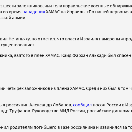
з шести заложников, чьи тела израильские военные обнаружил
да во время
нападения
ХАМАС на Израиль. «По нашей первонача
льской армии.
заявил Нетаньяху, но отметил, что власти Израиля намерены «
е существование».
ика, взятого в плен ХАМАС. Каид Фархан Алькади был спасен и
и четырех заложников из плена ХАМАС. Среди них был в том ч
 был россиянин Александр Лобанов,
сообщил
посол России в Из
андр Труфанов. Руководство МИД России, российские дипломат
онил родителям погибшего в Газе россиянина и извинился за то