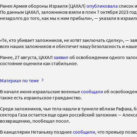
Ранее Армия обороны Израиля (ЦАХАЛ)
опубликовала
список и
По данным ЦАХАЛ, заложников взяли в плен 7 октября 2023 го
незадолго до того, как мы к ним прибыли», — указали в израи
«Те, кто убивает заложников, не хотят заключать сделку», — 
всех наших заложников и обеспечит нашу безопасность и наш
Ранее, 27 августа, ЦАХАЛ
заявил
об освобождении одного заложн
состояние оценили как стабильное.
Материал по теме
В начале июня израильские военные
сообщали
об освобождени
также есть израильское гражданство.
Среди заложников, чьи тела нашли в туннеле вблизи Рафаха,
сектора Газа остается еще один российский заложник — Алекс
возвращению, пообещал посол.
В канцелярии Нетаньяху позднее
сообщили
, что премьер позв