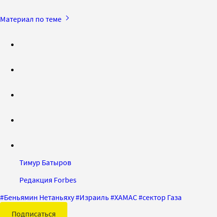
Материал по теме
Тимур Батыров
Редакция Forbes
#
Беньямин Нетаньяху
#
Израиль
#
ХАМАС
#
сектор Газа
Подписаться