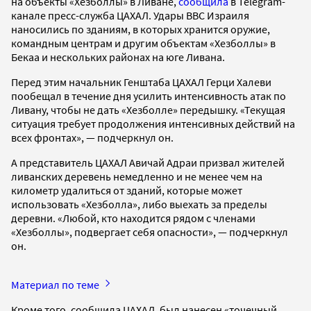
на объекты «Хезболлы» в Ливане,
сообщила
в Telegram-
канале пресс-служба ЦАХАЛ. Удары ВВС Израиля
наносились по зданиям, в которых хранится оружие,
командным центрам и другим объектам «Хезболлы» в
Бекаа и нескольких районах на юге Ливана.
Перед этим начальник Генштаба ЦАХАЛ Герци Халеви
пообещал в течение дня усилить интенсивность атак по
Ливану, чтобы не дать «Хезболле» передышку. «Текущая
ситуация требует продолжения интенсивных действий на
всех фронтах», — подчеркнул он.
А представитель ЦАХАЛ Авичай Адраи призвал жителей
ливанских деревень немедленно и не менее чем на
километр удалиться от зданий, которые может
использовать «Хезболла», либо выехать за пределы
деревни. «Любой, кто находится рядом с членами
«Хезболлы», подвергает себя опасности», — подчеркнул
он.
Материал по теме
Кроме того, сообщила ЦАХАЛ, был нанесен «точечный