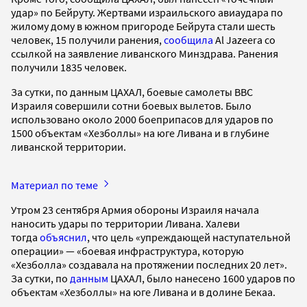
удар» по Бейруту. Жертвами израильского авиаудара по
жилому дому в южном пригороде Бейрута стали шесть
человек, 15 получили ранения,
сообщила
Al Jazeera со
ссылкой на заявление ливанского Минздрава. Ранения
получили 1835 человек.
За сутки, по данным ЦАХАЛ, боевые самолеты ВВС
Израиля совершили сотни боевых вылетов. Было
использовано около 2000 боеприпасов для ударов по
1500 объектам «Хезболлы» на юге Ливана и в глубине
ливанской территории.
Материал по теме
Утром 23 сентября Армия обороны Израиля начала
наносить удары по территории Ливана. Халеви
тогда
объяснил
, что цель «упреждающей наступательной
операции» — «боевая инфраструктура, которую
«Хезболла» создавала на протяжении последних 20 лет».
За сутки, по
данным
ЦАХАЛ, было нанесено 1600 ударов по
объектам «Хезболлы» на юге Ливана и в долине Бекаа.