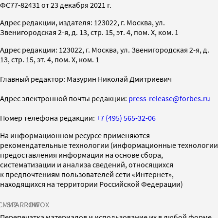
ФС77-82431 от 23 декабря 2021 г.
Адрес редакции, издателя: 123022, г. Москва, ул.
Звенигородская 2-я, д. 13, стр. 15, эт. 4, пом. X, ком. 1
Адрес редакции: 123022, г. Москва, ул. Звенигородская 2-я, д.
13, стр. 15, эт. 4, пом. X, ком. 1
Главный редактор: Мазурин Николай Дмитриевич
Адрес электронной почты редакции:
press-release@forbes.ru
Номер телефона редакции:
+7 (495) 565-32-06
На информационном ресурсе применяются
рекомендательные технологии (информационные технологии
предоставления информации на основе сбора,
систематизации и анализа сведений, относящихся
к предпочтениям пользователей сети «Интернет»,
находящихся на территории Российской Федерации)
СМИ2
SPARROW
INFOX
Перепечатка материалов и использование их в любой форме,