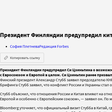
Президент Финляндии предупредил кит
София Плетнева
Редакция Forbes
Копировать ссылку
Президент Финляндии предупредил Си Цзиньпина о возможн
с Евросоюзом и Европой в целом. Си Цзиньпин ранее призвал
Финский президент Александр Стубб заявил председателю КНР
брифинга Стубб заявил, что конфликт России и Украины стал о
Стубб объяснил, что отношения России и Китая влияют на отн
Европой и особенно с Европейским союзом», — заявил он. По
Bloomberg уточняет, что официальный визит Стубба в Китай, гд