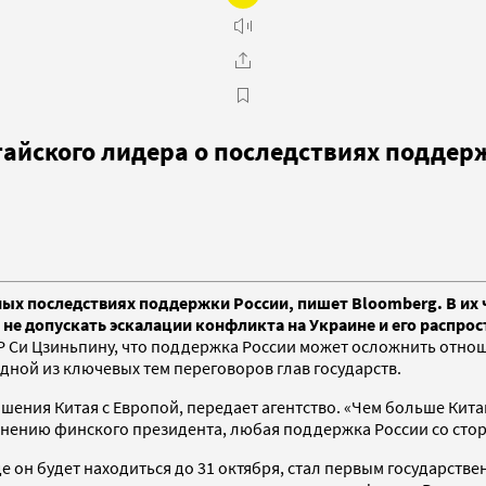
айского лидера о последствиях поддер
ых последствиях поддержки России, пишет Bloomberg. В их
 не допускать эскалации конфликта на Украине и его распро
 Си Цзиньпину, что поддержка России может осложнить отнош
дной из ключевых тем переговоров глав государств.
ошения Китая с Европой, передает агентство. «Чем больше Кит
 мнению финского президента, любая поддержка России со сто
е он будет находиться до 31 октября, стал первым государстве