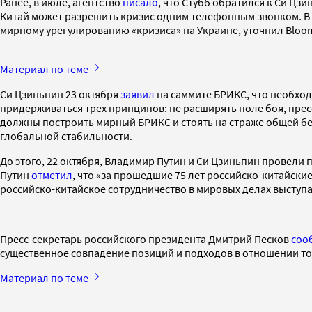
Ранее, в июле, агентство
писало
, что Стубб обратился к Си Цз
Китай может разрешить кризис одним телефонным звонком. В х
мирному урегулированию «кризиса» на Украине, уточнил Bloom
Материал по теме
Си Цзиньпин 23 октября
заявил
на саммите БРИКС, что необход
придерживаться трех принципов: не расширять поле боя, прес
должны построить мирный БРИКС и стоять на страже общей бе
глобальной стабильности.
До этого, 22 октября, Владимир Путин и Си Цзиньпин провели
Путин
отметил
, что «за прошедшие 75 лет российско-китайск
российско-китайское сотрудничество в мировых делах выступ
Пресс-секретарь российского президента Дмитрий Песков
соо
существенное совпадение позиций и подходов в отношении тог
Материал по теме