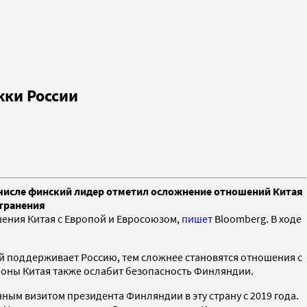
жки России
 числе финский лидер отметил осложнение отношений Китая
странения
ения Китая с Европой и Евросоюзом,
пишет
Bloomberg. В ходе
ай поддерживает Россию, тем сложнее становятся отношения с
роны Китая также ослабит безопасность Финляндии.
нным визитом президента Финляндии в эту страну с 2019 года.