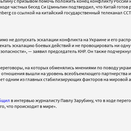
иньпину с призывом помочь положить конец конфликту России и У
оде частных бесед Си Цзиньпин подтвердил, что Китай готов 
berg со ссылкой на китайский государственный телеканал CCT
имо не допускать эскалации конфликта на Украине и его расп
екать эскалацию боевых действий и не провоцировать ни одну
зопасности», — заявил председатель КНР. Он также подчеркну
 переговоры, на которых обменялись мнениями по поводу украи
ие отношения вышли на уровень всеобъемлющего партнерства и 
ает одним из главных стабилизирующих факторов на мировой а
бщил
в интервью журналисту Павлу Зарубину, что в ходе перег
о, что происходит в мире».