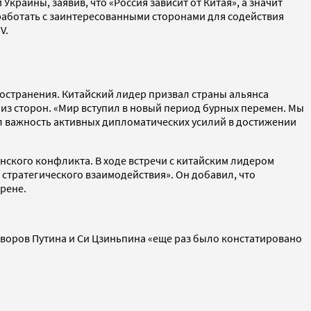
краины, заявив, что «Россия зависит от Китая», а значит
работать с заинтересованными сторонами для содействия
V.
ространения. Китайский лидер призвал страны альянса
 из сторон. «Мир вступил в новый период бурных перемен. Мы
л важность активных дипломатических усилий в достижении
нского конфликта. В ходе встречи с китайским лидером
стратегического взаимодействия». Он добавил, что
рене.
оворов Путина и Си Цзиньпина «еще раз было констатировано