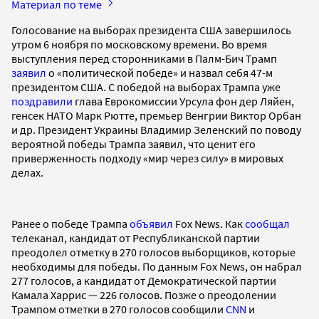
Материал по теме
Голосование на выборах президента США завершилось
утром 6 ноября по московскому времени. Во время
выступления перед сторонниками в Палм-Бич Трамп
заявил
о «политической победе» и назвал себя 47-м
президентом США. С победой на выборах Трампа уже
поздравили
глава Еврокомиссии Урсула фон дер Ляйен,
генсек НАТО Марк Рютте, премьер Венгрии Виктор Орбан
и др. Президент Украины Владимир Зеленский по поводу
вероятной победы Трампа заявил, что ценит его
приверженность подходу «мир через силу» в мировых
делах.
Ранее о победе Трампа
объявил
Fox News. Как
сообщал
телеканал, кандидат от Республиканской партии
преодолел отметку в 270 голосов выборщиков, которые
необходимы для победы. По данным Fox News, он набрал
277 голосов, а кандидат от Демократической партии
Камала Харрис — 226 голосов. Позже о преодолении
Трампом отметки в 270 голосов сообщили
CNN
и