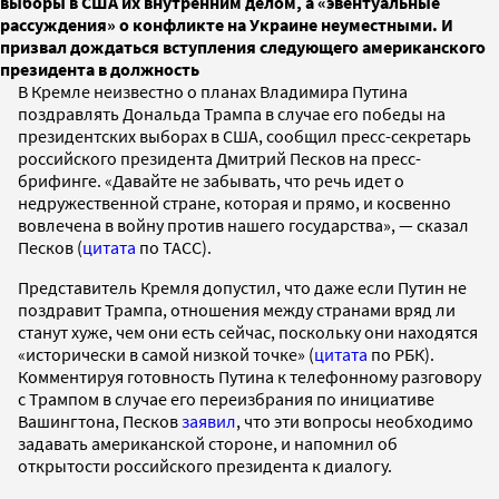
выборы в США их внутренним делом, а «эвентуальные
рассуждения» о конфликте на Украине неуместными. И
призвал дождаться вступления следующего американского
президента в должность
В Кремле неизвестно о планах Владимира Путина
поздравлять Дональда Трампа в случае его победы на
президентских выборах в США, сообщил пресс-секретарь
российского президента Дмитрий Песков на пресс-
брифинге. «Давайте не забывать, что речь идет о
недружественной стране, которая и прямо, и косвенно
вовлечена в войну против нашего государства», — сказал
Песков (
цитата
по ТАСС).
Представитель Кремля допустил, что даже если Путин не
поздравит Трампа, отношения между странами вряд ли
станут хуже, чем они есть сейчас, поскольку они находятся
«исторически в самой низкой точке» (
цитата
по РБК).
Комментируя готовность Путина к телефонному разговору
с Трампом в случае его переизбрания по инициативе
Вашингтона, Песков
заявил
, что эти вопросы необходимо
задавать американской стороне, и напомнил об
открытости российского президента к диалогу.