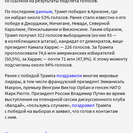
со ссылкой на результаты подсчета голосов.
По последним
данным
, Трамп победил в Аризоне, где
он набрал около 53% голосов. Ранее стало известно о его
победе в Джорджии, Мичигане, Неваде, Северной
Каролине, Пенсильвании и Висконсине. Таким образом,
Трамп получил 312 голосов выборщиков (из них 93 —
в колеблющихся штатах), кандидат от демократов, вице-
президент Камала Харрис — 226 голосов. За Трампа
проголосовали 74,6 млн американских избирателей
(50,5%), за Харрис — почти 71 млн (47,9%). К этому моменту
подсчитаны около 94% голосов.
Ранее с победой Трампа
поздравили
многие мировые
лидеры, в том числе французский президент Эмманюэль
Макрон, премьер Венгрии Виктор Орбан и генсек НАТО
Марк Рютте. Президент России Владимир Путин во время
выступления на пленарной сессии дискуссионного клуба
«Валдай», «пользуясь случаем»,
поздравил
Трампа
с победой на выборах и заявил, что готов к контактам
с ним.